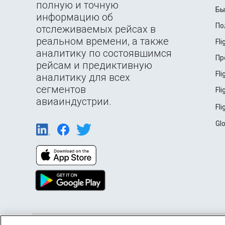
полную и точную
Бы
информацию об
По
отслеживаемых рейсах в
реальном времени, а также
Fl
аналитику по состоявшимся
Пр
рейсам и предиктивную
Fl
аналитику для всех
сегментов
Fl
авиаиндустрии.
Fl
Gl