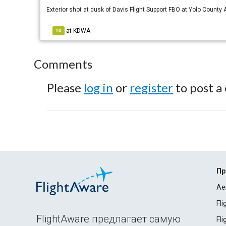
Exterior shot at dusk of Davis Flight Support FBO at Yolo County A
at
KDWA
10
Comments
Please
log in
or
register
to post a
Пр
Ae
Fl
FlightAware предлагает самую
Fl