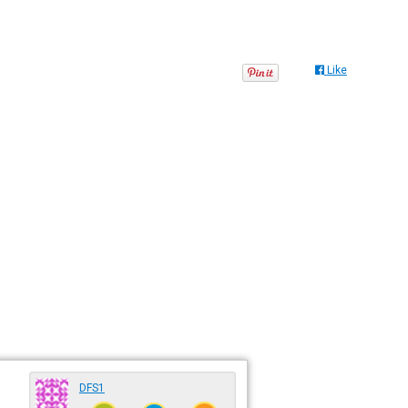
Like
DFS1