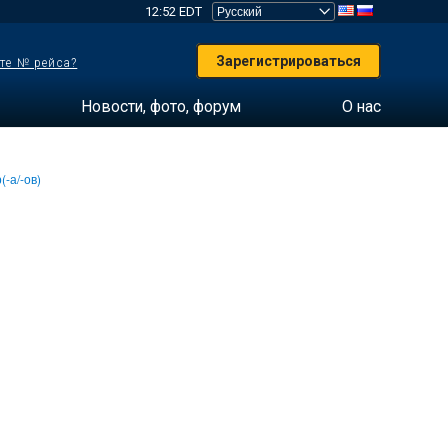
12:52 EDT
Зарегистрироваться
те № рейса?
Новости, фото, форум
О нас
(-а/-ов)