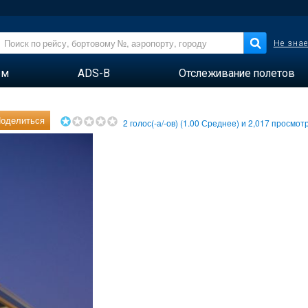
Не знае
ем
ADS-B
Отслеживание полетов
оделиться
2
голос(-а/-ов) (
1.00
Среднее) и
2,017
просмотр