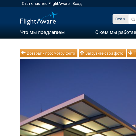
Стать частью FlightAware
Вход
Всё
Что мы предлагаем
С кем мы работа
Возврат к просмотру фото
Загрузите свои фото
П