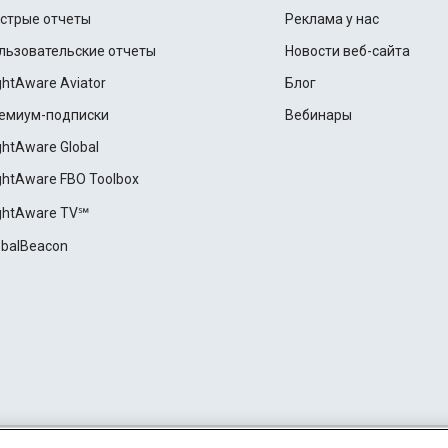
стрые отчеты
Реклама у нас
льзовательские отчеты
Новости веб-сайта
ightAware Aviator
Блог
емиум-подписки
Вебинары
ightAware Global
ightAware FBO Toolbox
ightAware TV℠
obalBeacon