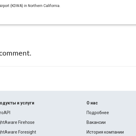
irport (KDWA) in Northern California.
 comment.
одукты и услуги
О нас
roAPI
Подробнее
ightAware Firehose
Вакансии
ightAware Foresight
История компании