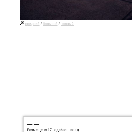
средний
/
большой
/
полный
— —
Размещено
17 года/лет назад