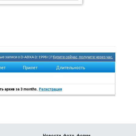
е записи о D-ABXA (с 1998 г.)?
Купите сейчас, получите через час.
лет
Прилет
Длительность
ь архив за 3 months.
Регистрация
Новости, фото, форум