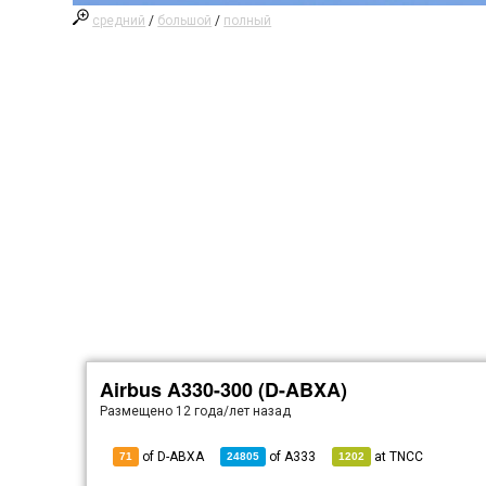
средний
/
большой
/
полный
Airbus A330-300 (D-ABXA)
Размещено
12 года/лет назад
of D-ABXA
of
A333
at
TNCC
71
24805
1202