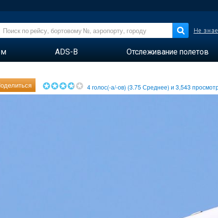
Не знае
ем
ADS-B
Отслеживание полетов
оделиться
4
голос(-а/-ов) (
3.75
Среднее) и
3,543
просмотр