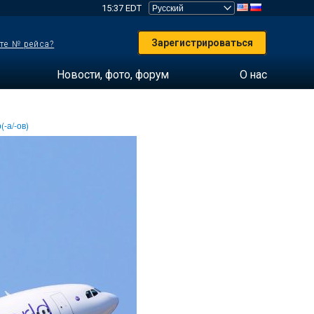
15:37 EDT
Зарегистрироваться
те № рейса?
Новости, фото, форум
О нас
(-а/-ов)