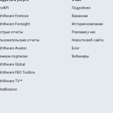
roAPI
Подробнее
ightAware Firehose
Вакансии
ightAware Foresight
История компании
стрые отчеты
Реклама у нас
льзовательские отчеты
Новости веб-сайта
ightAware Aviator
Блог
емиум-подписки
Вебинары
ightAware Global
ightAware FBO Toolbox
ightAware TV℠
obalBeacon