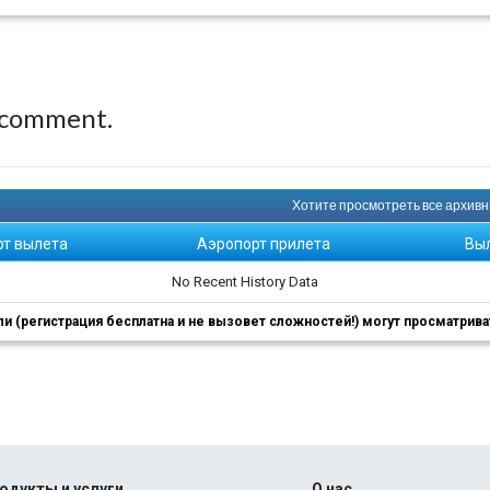
 comment.
Хотите просмотреть все архивны
рт вылета
Аэропорт прилета
Вы
No Recent History Data
 (регистрация бесплатна и не вызовет сложностей!) могут просматриват
одукты и услуги
О нас