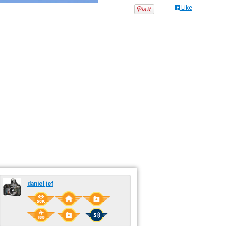
Like
daniel jef