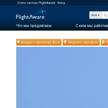
Стать частью FlightAware
Вход
Всё
Что мы предлагаем
С кем мы работа
Возврат к просмотру фото
Загрузите свои фото
П