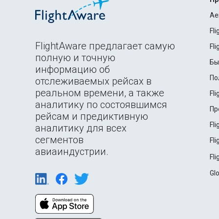
Ae
Fl
FlightAware предлагает самую
Fl
полную и точную
Бы
информацию об
По
отслеживаемых рейсах в
реальном времени, а также
Fl
аналитику по состоявшимся
Пр
рейсам и предиктивную
Fl
аналитику для всех
сегментов
Fl
авиаиндустрии.
Fl
Gl