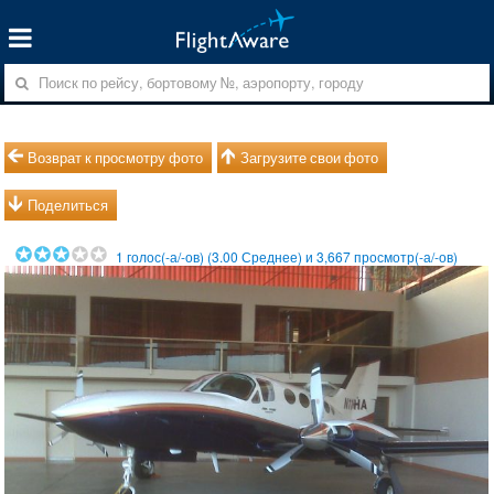
Возврат к просмотру фото
Загрузите свои фото
Поделиться
1
голос(-а/-ов) (
3.00
Среднее) и
3,667
просмотр(-а/-ов)