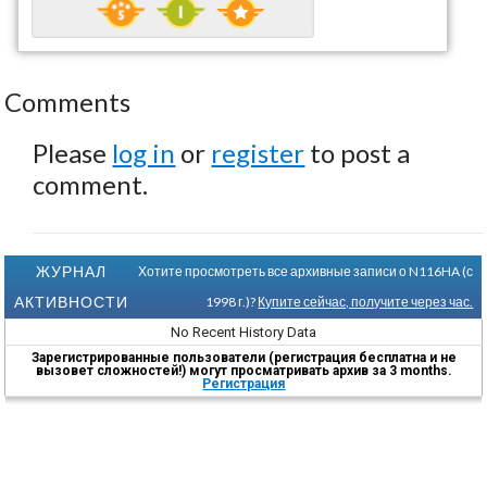
Comments
Please
log in
or
register
to post a
comment.
ЖУРНАЛ
Хотите просмотреть все архивные записи о N116HA (с
АКТИВНОСТИ
1998 г.)?
Купите сейчас, получите через час.
No Recent History Data
Зарегистрированные пользователи (регистрация бесплатна и не
вызовет сложностей!) могут просматривать архив за 3 months.
Регистрация