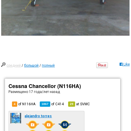
Like
средний
/
большой
/
полный
Cessna Chancellor (N116HA)
Размещено
17 года/лет назад
of N116HA
of
C414
at
SVMC
4
1867
29
alejandro torres