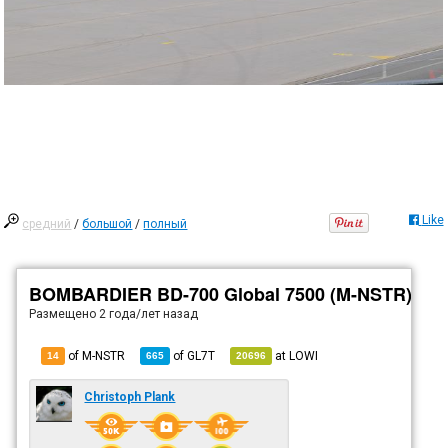
Like
средний
/
большой
/
полный
BOMBARDIER BD-700 Global 7500 (M-NSTR)
Размещено
2 года/лет назад
of M-NSTR
of
GL7T
at
LOWI
14
665
20696
Christoph Plank