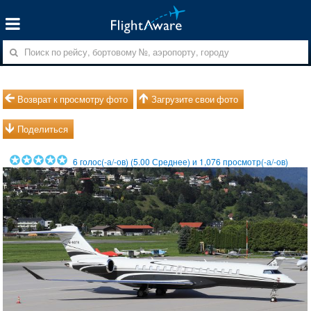
Возврат к просмотру фото
Загрузите свои фото
Поделиться
6
голос(-а/-ов) (
5.00
Среднее) и
1,076
просмотр(-а/-ов)