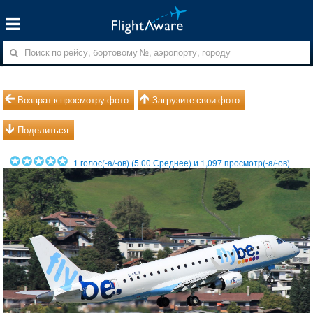
Возврат к просмотру фото
Загрузите свои фото
Поделиться
1
голос(-а/-ов) (
5.00
Среднее) и
1,097
просмотр(-а/-ов)