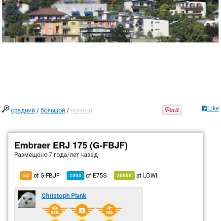
Like
средний
/
большой
/
полный
Embraer ERJ 175 (G-FBJF)
Размещено
7 года/лет назад
of G-FBJF
of
E75S
at
LOWI
54
1003
20696
Christoph Plank