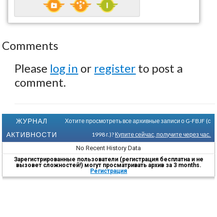
Comments
Please
log in
or
register
to post a
comment.
ЖУРНАЛ
Хотите просмотреть все архивные записи о G-FBJF (с
АКТИВНОСТИ
1998 г.)?
Купите сейчас, получите через час.
No Recent History Data
Зарегистрированные пользователи (регистрация бесплатна и не
вызовет сложностей!) могут просматривать архив за 3 months.
Регистрация