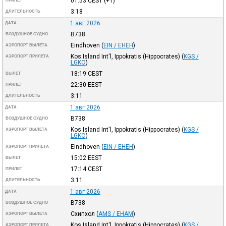
01:53
CEST
(+1)
ПРИЛЕТ
3:18
ДЛИТЕЛЬНОСТЬ
1 авг 2026
ДАТА
B738
ВОЗДУШНОЕ СУДНО
Eindhoven
(
EIN / EHEH
)
АЭРОПОРТ ВЫЛЕТА
Kos Island Int'l, Ippokratis (Hippocrates)
(
KGS /
АЭРОПОРТ ПРИЛЕТА
LGKO
)
18:19
CEST
ВЫЛЕТ
22:30
EEST
ПРИЛЕТ
3:11
ДЛИТЕЛЬНОСТЬ
1 авг 2026
ДАТА
B738
ВОЗДУШНОЕ СУДНО
Kos Island Int'l, Ippokratis (Hippocrates)
(
KGS /
АЭРОПОРТ ВЫЛЕТА
LGKO
)
Eindhoven
(
EIN / EHEH
)
АЭРОПОРТ ПРИЛЕТА
15:02
EEST
ВЫЛЕТ
17:14
CEST
ПРИЛЕТ
3:11
ДЛИТЕЛЬНОСТЬ
1 авг 2026
ДАТА
B738
ВОЗДУШНОЕ СУДНО
Схипхол
(
AMS / EHAM
)
АЭРОПОРТ ВЫЛЕТА
Kos Island Int'l, Ippokratis (Hippocrates)
(
KGS /
АЭРОПОРТ ПРИЛЕТА