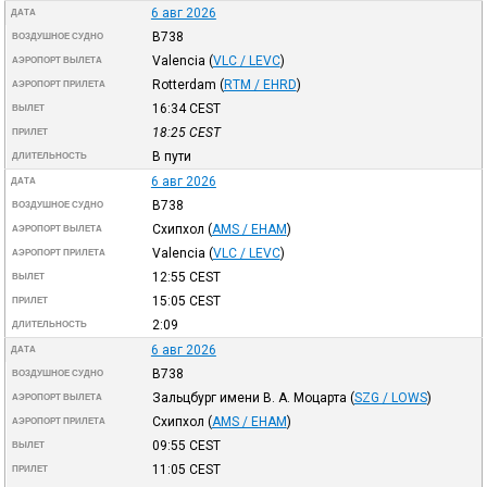
6 авг 2026
ДАТА
B738
ВОЗДУШНОЕ СУДНО
Valencia
(
VLC / LEVC
)
АЭРОПОРТ ВЫЛЕТА
Rotterdam
(
RTM / EHRD
)
АЭРОПОРТ ПРИЛЕТА
16:34
CEST
ВЫЛЕТ
18:25
CEST
ПРИЛЕТ
В пути
ДЛИТЕЛЬНОСТЬ
6 авг 2026
ДАТА
B738
ВОЗДУШНОЕ СУДНО
Схипхол
(
AMS / EHAM
)
АЭРОПОРТ ВЫЛЕТА
Valencia
(
VLC / LEVC
)
АЭРОПОРТ ПРИЛЕТА
12:55
CEST
ВЫЛЕТ
15:05
CEST
ПРИЛЕТ
2:09
ДЛИТЕЛЬНОСТЬ
6 авг 2026
ДАТА
B738
ВОЗДУШНОЕ СУДНО
Зальцбург имени В. А. Моцарта
(
SZG / LOWS
)
АЭРОПОРТ ВЫЛЕТА
Схипхол
(
AMS / EHAM
)
АЭРОПОРТ ПРИЛЕТА
09:55
CEST
ВЫЛЕТ
11:05
CEST
ПРИЛЕТ