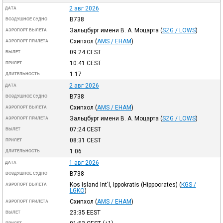
2 авг 2026
ДАТА
B738
ВОЗДУШНОЕ СУДНО
Зальцбург имени В. А. Моцарта
(
SZG / LOWS
)
АЭРОПОРТ ВЫЛЕТА
Схипхол
(
AMS / EHAM
)
АЭРОПОРТ ПРИЛЕТА
09:24
CEST
ВЫЛЕТ
10:41
CEST
ПРИЛЕТ
1:17
ДЛИТЕЛЬНОСТЬ
2 авг 2026
ДАТА
B738
ВОЗДУШНОЕ СУДНО
Схипхол
(
AMS / EHAM
)
АЭРОПОРТ ВЫЛЕТА
Зальцбург имени В. А. Моцарта
(
SZG / LOWS
)
АЭРОПОРТ ПРИЛЕТА
07:24
CEST
ВЫЛЕТ
08:31
CEST
ПРИЛЕТ
1:06
ДЛИТЕЛЬНОСТЬ
1 авг 2026
ДАТА
B738
ВОЗДУШНОЕ СУДНО
Kos Island Int'l, Ippokratis (Hippocrates)
(
KGS /
АЭРОПОРТ ВЫЛЕТА
LGKO
)
Схипхол
(
AMS / EHAM
)
АЭРОПОРТ ПРИЛЕТА
23:35
EEST
ВЫЛЕТ