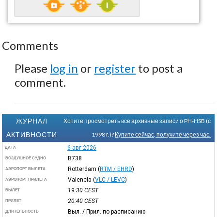
Comments
Please
log in
or
register
to post a
comment.
ЖУРНАЛ
Хотите просмотреть все архивные записи о PH-HSB (с
АКТИВНОСТИ
1998 г.)?
Купите сейчас, получите через час.
6 авг 2026
ДАТА
B738
ВОЗДУШНОЕ СУДНО
Rotterdam
(
RTM / EHRD
)
АЭРОПОРТ ВЫЛЕТА
Valencia
(
VLC / LEVC
)
АЭРОПОРТ ПРИЛЕТА
19:30
CEST
ВЫЛЕТ
20:40
CEST
ПРИЛЕТ
Выл. / Прил. по расписанию
ДЛИТЕЛЬНОСТЬ