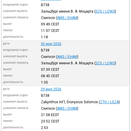
B738
ВОЗДУШНОЕ СУДНО
Зальцбург имени В. А. Моцарта
(
SZG / LOWS
)
АЭРОПОРТ ВЫЛЕТА
Схипхол
(
AMS / EHAM
)
АЭРОПОРТ ПРИЛЕТА
09:49
CEST
ВЫЛЕТ
11:07
CEST
ПРИЛЕТ
1:18
ДЛИТЕЛЬНОСТЬ
30 июл 2026
ДАТА
B738
ВОЗДУШНОЕ СУДНО
Схипхол
(
AMS / EHAM
)
АЭРОПОРТ ВЫЛЕТА
Зальцбург имени В. А. Моцарта
(
SZG / LOWS
)
АЭРОПОРТ ПРИЛЕТА
07:39
CEST
ВЫЛЕТ
08:45
CEST
ПРИЛЕТ
1:05
ДЛИТЕЛЬНОСТЬ
29 июл 2026
ДАТА
B738
ВОЗДУШНОЕ СУДНО
Zakynthos Int'l, Dionysios Solomos
(
ZTH / LGZA
)
АЭРОПОРТ ВЫЛЕТА
Схипхол
(
AMS / EHAM
)
АЭРОПОРТ ПРИЛЕТА
21:58
EEST
ВЫЛЕТ
23:52
CEST
ПРИЛЕТ
2:53
ДЛИТЕЛЬНОСТЬ