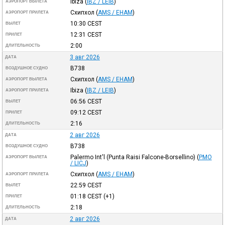
Ibiza
(
IBZ / LEIB
)
АЭРОПОРТ ВЫЛЕТА
Схипхол
(
AMS / EHAM
)
АЭРОПОРТ ПРИЛЕТА
10:30
CEST
ВЫЛЕТ
12:31
CEST
ПРИЛЕТ
2:00
ДЛИТЕЛЬНОСТЬ
3 авг 2026
ДАТА
B738
ВОЗДУШНОЕ СУДНО
Схипхол
(
AMS / EHAM
)
АЭРОПОРТ ВЫЛЕТА
Ibiza
(
IBZ / LEIB
)
АЭРОПОРТ ПРИЛЕТА
06:56
CEST
ВЫЛЕТ
09:12
CEST
ПРИЛЕТ
2:16
ДЛИТЕЛЬНОСТЬ
2 авг 2026
ДАТА
B738
ВОЗДУШНОЕ СУДНО
Palermo Int'l (Punta Raisi Falcone-Borsellino)
(
PMO
АЭРОПОРТ ВЫЛЕТА
/ LICJ
)
Схипхол
(
AMS / EHAM
)
АЭРОПОРТ ПРИЛЕТА
22:59
CEST
ВЫЛЕТ
01:18
CEST
(+1)
ПРИЛЕТ
2:18
ДЛИТЕЛЬНОСТЬ
2 авг 2026
ДАТА