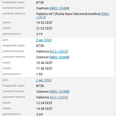
B738
ВОЗДУШНОЕ СУДНО
Схипхол
(
AMS / EHAM
)
АЭРОПОРТ ВЫЛЕТА
Palermo Int'l (Punta Raisi Falcone-Borsellino)
(
PMO
АЭРОПОРТ ПРИЛЕТА
/ LICJ
)
19:32
CEST
ВЫЛЕТ
21:52
CEST
ПРИЛЕТ
2:19
ДЛИТЕЛЬНОСТЬ
2 авг 2026
ДАТА
B738
ВОЗДУШНОЕ СУДНО
Valencia
(
VLC / LEVC
)
АЭРОПОРТ ВЫЛЕТА
Схипхол
(
AMS / EHAM
)
АЭРОПОРТ ПРИЛЕТА
15:40
CEST
ВЫЛЕТ
17:40
CEST
ПРИЛЕТ
1:59
ДЛИТЕЛЬНОСТЬ
2 авг 2026
ДАТА
B738
ВОЗДУШНОЕ СУДНО
Схипхол
(
AMS / EHAM
)
АЭРОПОРТ ВЫЛЕТА
Valencia
(
VLC / LEVC
)
АЭРОПОРТ ПРИЛЕТА
12:34
CEST
ВЫЛЕТ
14:38
CEST
ПРИЛЕТ
2:04
ДЛИТЕЛЬНОСТЬ