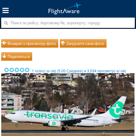
Возврат к просмотру фото
Загрузите свои фото
Поделиться
1
голос(-а/-ов) (
5.00
Среднее) и
3,034
просмотр(-а/-ов)