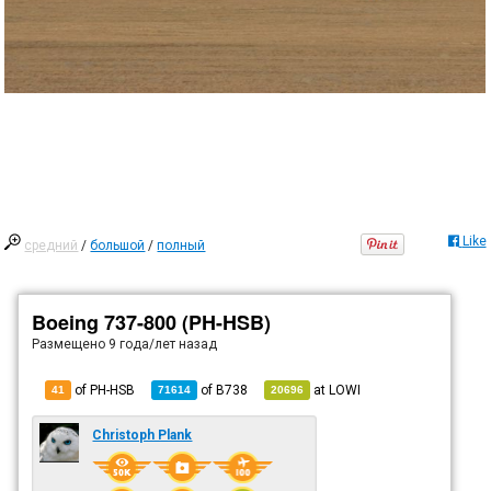
Like
средний
/
большой
/
полный
Boeing 737-800 (PH-HSB)
Размещено
9 года/лет назад
of PH-HSB
of
B738
at
LOWI
41
71614
20696
Christoph Plank