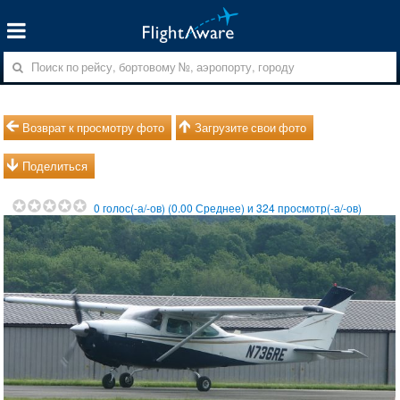
Возврат к просмотру фото
Загрузите свои фото
Поделиться
0
голос(-а/-ов) (
0.00
Среднее) и
324
просмотр(-а/-ов)