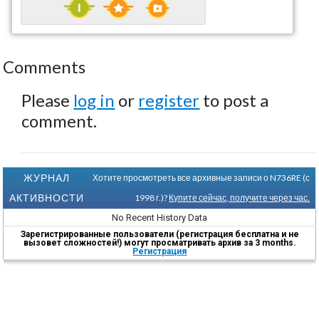
Comments
Please
log in
or
register
to post a
comment.
ЖУРНАЛ
Хотите просмотреть все архивные записи о N736RE (с
АКТИВНОСТИ
1998 г.)?
Купите сейчас, получите через час.
No Recent History Data
Зарегистрированные пользователи (регистрация бесплатна и не
вызовет сложностей!) могут просматривать архив за 3 months.
Регистрация