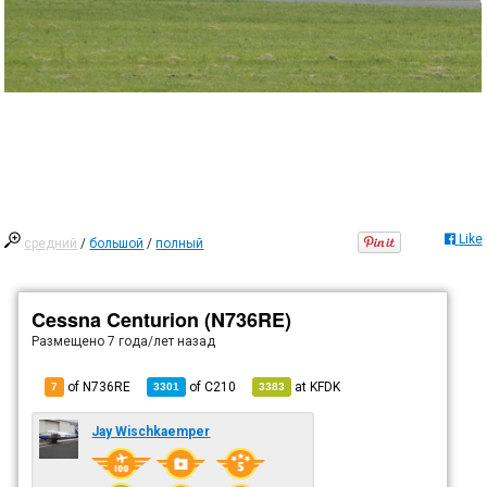
Like
средний
/
большой
/
полный
Cessna Centurion (N736RE)
Размещено
7 года/лет назад
of N736RE
of
C210
at
KFDK
7
3301
3383
Jay Wischkaemper