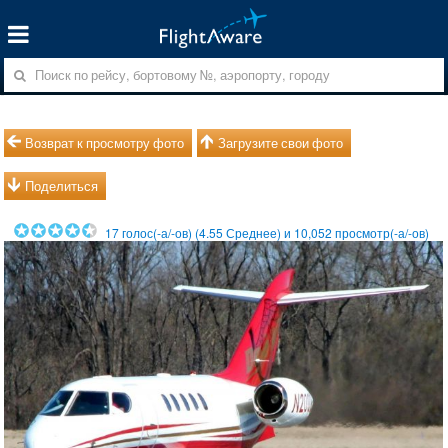
Возврат к просмотру фото
Загрузите свои фото
Поделиться
17
голос(-а/-ов) (
4.55
Среднее) и
10,052
просмотр(-а/-ов)