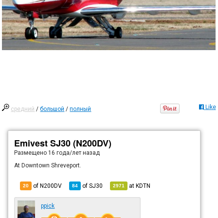
Like
средний
/
большой
/
полный
Emivest SJ30 (N200DV)
Размещено
16 года/лет назад
At Downtown Shreveport.
of N200DV
of
SJ30
at
KDTN
20
84
2971
ppick