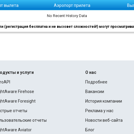
рт вылета
Аэропорт прилета
Вы
No Recent History Data
 (регистрация бесплатна и не вызовет сложностей!) могут просматриват
одукты и услуги
О нас
roAPI
Подробнее
ightAware Firehose
Вакансии
ightAware Foresight
История компании
стрые отчеты
Реклама у нас
льзовательские отчеты
Новости веб-сайта
ightAware Aviator
Блог