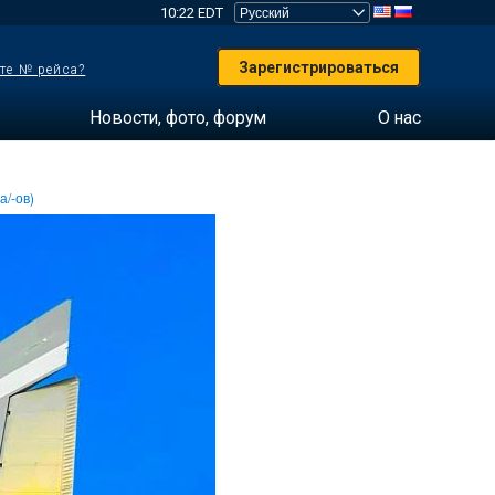
10:22 EDT
Зарегистрироваться
те № рейса?
Новости, фото, форум
О нас
а/-ов)