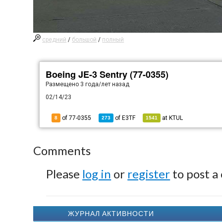
средний
/
большой
/
полный
Boeing JE-3 Sentry (77-0355)
Размещено
3 года/лет назад
02/14/23
of 77-0355
of
E3TF
at
KTUL
8
273
1541
Comments
Please
log in
or
register
to post a
ЖУРНАЛ АКТИВНОСТИ