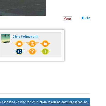
Like
Chris Collinsworth
 записи о 77-0355 (с 1998 г.)?
Купите сейчас, получите через час.