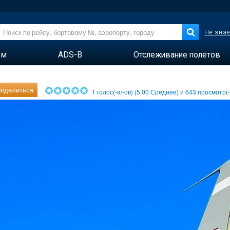
Не знае
ем
ADS-B
Отслеживание полетов
оделиться
1
голос(-а/-ов) (
5.00
Среднее) и
643
просмотр(-