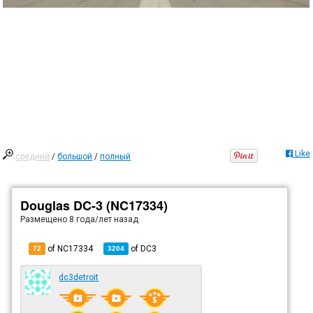
Like
средний
/
большой
/
полный
Douglas DC-3 (NC17334)
Размещено
8 года/лет назад
of NC17334
of
DC3
72
3204
dc3detroit