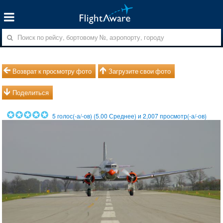
Возврат к просмотру фото
Загрузите свои фото
Поделиться
5
голос(-а/-ов) (
5.00
Среднее) и
2,007
просмотр(-а/-ов)