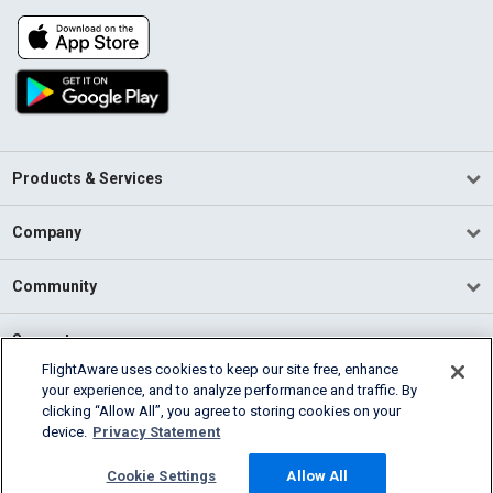
Products & Services
Company
Community
Support
FlightAware uses cookies to keep our site free, enhance
your experience, and to analyze performance and traffic. By
English (USA)
clicking “Allow All”, you agree to storing cookies on your
2026 FlightAware
device.
Privacy Statement
Terms of Use
Privacy
Cookie Settings
Cookie Settings
Allow All