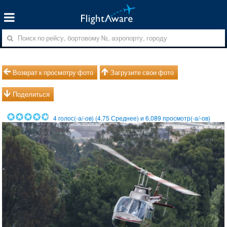
Возврат к просмотру фото
Загрузите свои фото
Поделиться
4
голос(-а/-ов) (
4.75
Среднее) и
6,089
просмотр(-а/-ов)