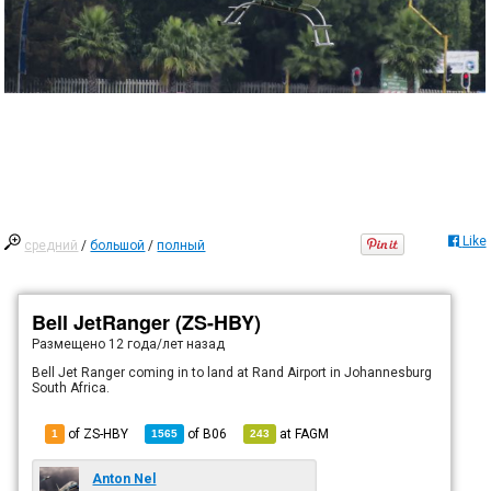
Like
средний
/
большой
/
полный
Bell JetRanger (ZS-HBY)
Размещено
12 года/лет назад
Bell Jet Ranger coming in to land at Rand Airport in Johannesburg
South Africa.
of ZS-HBY
of
B06
at
FAGM
1
1565
243
Anton Nel