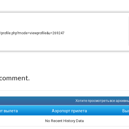
m/profile.php?mode=viewprofile&u=269247
 comment.
Хотите просмотреть все архивны
рт вылета
Аэропорт прилета
Вы
No Recent History Data