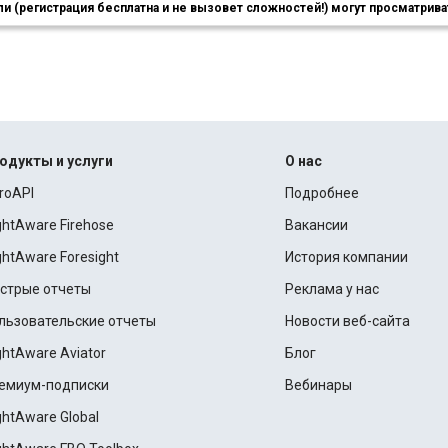
 (регистрация бесплатна и не вызовет сложностей!) могут просматриват
одукты и услуги
О нас
roAPI
Подробнее
ightAware Firehose
Вакансии
ightAware Foresight
История компании
стрые отчеты
Реклама у нас
льзовательские отчеты
Новости веб-сайта
ightAware Aviator
Блог
емиум-подписки
Вебинары
ightAware Global