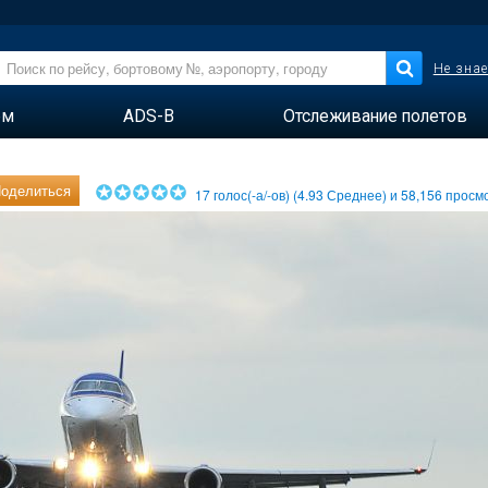
Не знае
ем
ADS-B
Отслеживание полетов
оделиться
17
голос(-а/-ов) (
4.93
Среднее) и
58,156
просмо