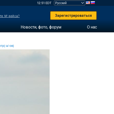
12:51 EDT
Зарегистрироваться
те № рейса?
Новости, фото, форум
О нас
тр(-а/-ов)