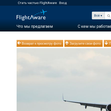
Стать частью FlightAware
Вход
Всё
Что мы предлагаем
С кем мы работа
Возврат к просмотру фото
Загрузите свои фото
П