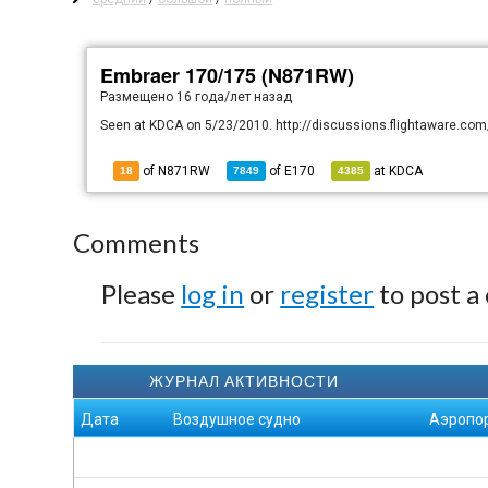
Embraer 170/175 (N871RW)
Размещено
16 года/лет назад
Seen at KDCA on 5/23/2010. http://discussions.flightaware.co
of N871RW
of
E170
at
KDCA
18
7849
4385
Comments
Please
log in
or
register
to post a
ЖУРНАЛ АКТИВНОСТИ
Дата
Воздушное судно
Аэропо