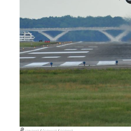
средний
/
большой
/
полный