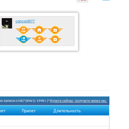
concord977
е записи о N871RW (с 1998 г.)?
Купите сейчас, получите через час.
лет
Прилет
Длительность