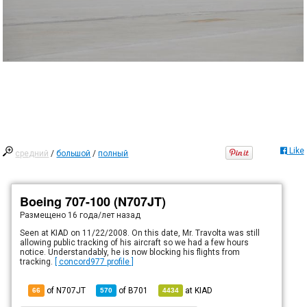
Like
средний
/
большой
/
полный
Boeing 707-100 (N707JT)
Размещено
16 года/лет назад
Seen at KIAD on 11/22/2008. On this date, Mr. Travolta was still
allowing public tracking of his aircraft so we had a few hours
notice. Understandably, he is now blocking his flights from
tracking.
[ concord977 profile ]
of N707JT
of
B701
at
KIAD
66
570
4434