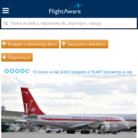
Возврат к просмотру фото
Загрузите свои фото
Поделиться
13
голос(-а/-ов) (
4.60
Среднее) и
19,497
просмотр(-а/-ов)