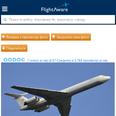
Возврат к просмотру фото
Загрузите свои фото
Поделиться
7
голос(-а/-ов) (
4.57
Среднее) и
3,763
просмотр(-а/-ов)