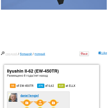
Like
средний
/
большой
/
полный
Ilyushin Il-62 (EW-450TR)
Размещено
8 года/лет назад
of EW-450TR
of
IL62
at
ELLX
55
276
615
daniel lengjel