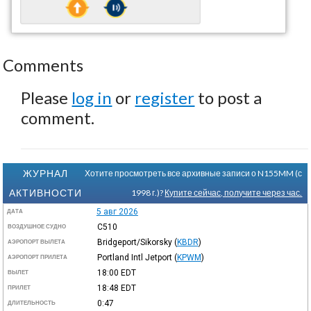
Comments
Please
log in
or
register
to post a
comment.
ЖУРНАЛ
Хотите просмотреть все архивные записи о N155MM (с
АКТИВНОСТИ
1998 г.)?
Купите сейчас, получите через час.
5 авг 2026
ДАТА
C510
ВОЗДУШНОЕ СУДНО
Bridgeport/Sikorsky
(
KBDR
)
АЭРОПОРТ ВЫЛЕТА
Portland Intl Jetport
(
KPWM
)
АЭРОПОРТ ПРИЛЕТА
18:00
EDT
ВЫЛЕТ
18:48
EDT
ПРИЛЕТ
0:47
ДЛИТЕЛЬНОСТЬ