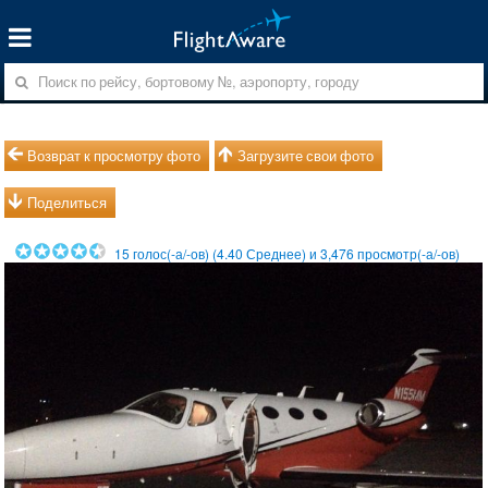
Возврат к просмотру фото
Загрузите свои фото
Поделиться
15
голос(-а/-ов) (
4.40
Среднее) и
3,476
просмотр(-а/-ов)