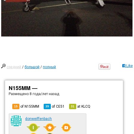
Like
средний
/
большой
/
полный
N155MM —
Размещено
8 года/лет назад
of N155MM
of
CE51
at
KLCQ
15
39
31
donweiffenbach