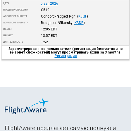
5 авг 2026
ДАТА
C510
ВОЗДУШНОЕ СУДНО
Concord-Padgett Rgnl
(
KJQF
)
АЭРОПОРТ ВЫЛЕТА
Bridgeport/Sikorsky
(
KBDR
)
АЭРОПОРТ ПРИЛЕТА
12:05
EDT
ВЫЛЕТ
13:57
EDT
ПРИЛЕТ
1:52
ДЛИТЕЛЬНОСТЬ
Зарегистрированные пользователи (регистрация бесплатна и не
вызовет сложностей!) могут просматривать архив за 3 months.
Регистрация
FlightAware предлагает самую полную и