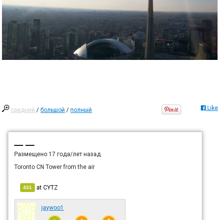
Like
средний
/
большой
/
полный
— —
Размещено
17 года/лет назад
Toronto CN Tower from the air
at
CYTZ
431
jaywoo1