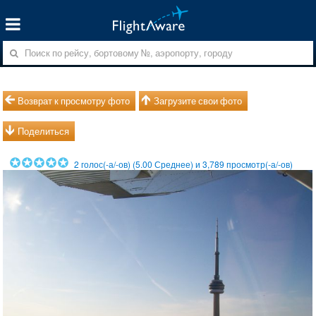
Возврат к просмотру фото
Загрузите свои фото
Поделиться
2
голос(-а/-ов) (
5.00
Среднее) и
3,789
просмотр(-а/-ов)