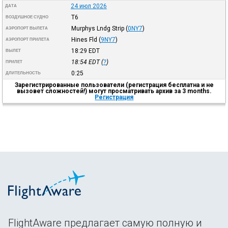
24 июл 2026
ДАТА
T6
ВОЗДУШНОЕ СУДНО
Murphys Lndg Strip
(
0NY7
)
АЭРОПОРТ ВЫЛЕТА
Hines Fld
(
9NY7
)
АЭРОПОРТ ПРИЛЕТА
18:29
EDT
ВЫЛЕТ
18:54
EDT
(
?
)
ПРИЛЕТ
0:25
ДЛИТЕЛЬНОСТЬ
Зарегистрированные пользователи (регистрация бесплатна и не
вызовет сложностей!) могут просматривать архив за 3 months.
Регистрация
FlightAware предлагает самую полную и