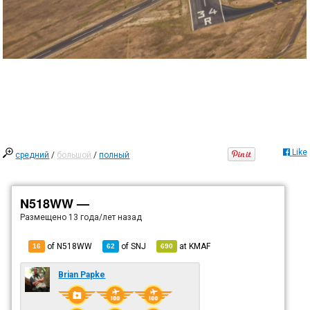
Like
средний
/
большой
/
полный
N518WW —
Размещено
13 года/лет назад
of N518WW
of
SNJ
at
KMAF
16
62
690
Brian Papke