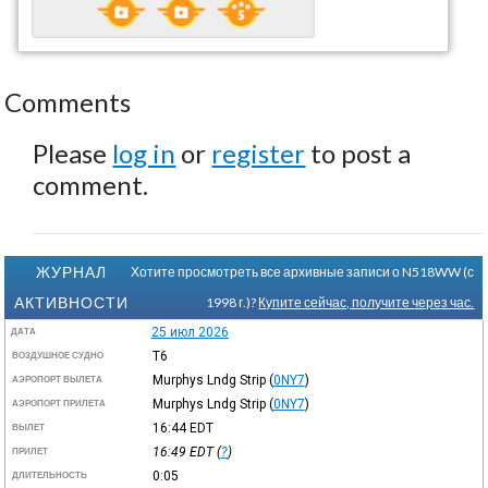
Comments
Please
log in
or
register
to post a
comment.
ЖУРНАЛ
Хотите просмотреть все архивные записи о N518WW (с
АКТИВНОСТИ
1998 г.)?
Купите сейчас, получите через час.
25 июл 2026
ДАТА
T6
ВОЗДУШНОЕ СУДНО
Murphys Lndg Strip
(
0NY7
)
АЭРОПОРТ ВЫЛЕТА
Murphys Lndg Strip
(
0NY7
)
АЭРОПОРТ ПРИЛЕТА
16:44
EDT
ВЫЛЕТ
16:49
EDT
(
?
)
ПРИЛЕТ
0:05
ДЛИТЕЛЬНОСТЬ