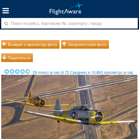
Возврат к просмотру фото
Загрузите свои фото
Поделиться
29
голос(-а/-ов) (
4.72
Среднее) и
10,863
просмотр(-а/-ов)