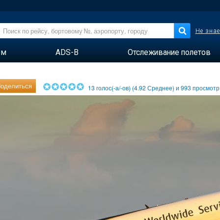
Не знае
ем
ADS-B
Отслеживание полетов
оделиться
13
голос(-а/-ов) (
4.92
Среднее) и
993
просмотр(