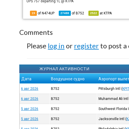
UPS 757 departing 1L @ KTPA
of N474UP
of
B752
at
KTPA
19
27488
2522
Comments
Please
log in
or
register
to post a
ЖУРНАЛ АКТИВНОСТИ
Дата
Воздушное судно
Аэропорт выле
6 авг 2026
B752
Pittsburgh Intl
(
KPI
6 авг 2026
B752
Muhammad Ali Intl
5 авг 2026
B752
Southwest Florida I
5 авг 2026
B752
Jacksonville Intl
(
K