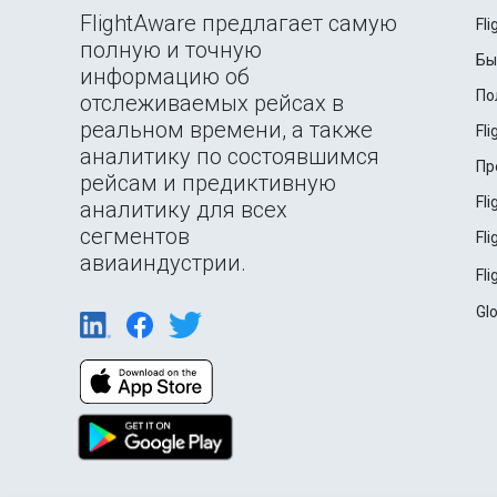
FlightAware предлагает самую
Fl
полную и точную
Бы
информацию об
По
отслеживаемых рейсах в
реальном времени, а также
Fl
аналитику по состоявшимся
Пр
рейсам и предиктивную
Fl
аналитику для всех
сегментов
Fl
авиаиндустрии.
Fl
Gl