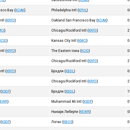
PHL
)
Jacksonville Intl
(
KJAX
)
0
isco Bay
(
KOAK
)
Philadelphia Intl
(
KPHL
)
0
ntl
(
KRFD
)
Oakland San Francisco Bay
(
KOAK
)
0
MCI
)
Chicago/Rockford Intl
(
KRFD
)
2
KCID
)
Kansas City Intl
(
KMCI
)
0
ntl
(
KRFD
)
The Eastern Iowa
(
KCID
)
0
Chicago/Rockford Intl
(
KRFD
)
2
ntl
(
KRFD
)
Брэдли
(
KBDL
)
0
Chicago/Rockford Intl
(
KRFD
)
2
(
KSDF
)
Брэдли
(
KBDL
)
1
KEWR
)
Muhammad Ali Intl
(
KSDF
)
0
Ньюарк Либерти
(
KEWR
)
0
(
KSDF
)
Логан
(
KBOS
)
0