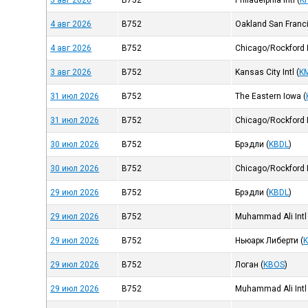
5 авг 2026
B752
Philadelphia Intl
(
K
4 авг 2026
B752
Oakland San Franc
4 авг 2026
B752
Chicago/Rockford I
3 авг 2026
B752
Kansas City Intl
(
K
31 июл 2026
B752
The Eastern Iowa
(
31 июл 2026
B752
Chicago/Rockford I
30 июл 2026
B752
Брэдли
(
KBDL
)
30 июл 2026
B752
Chicago/Rockford I
29 июл 2026
B752
Брэдли
(
KBDL
)
29 июл 2026
B752
Muhammad Ali Intl
29 июл 2026
B752
Ньюарк Либерти
(
29 июл 2026
B752
Логан
(
KBOS
)
29 июл 2026
B752
Muhammad Ali Intl