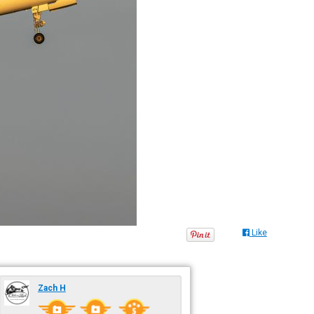
Like
Zach H