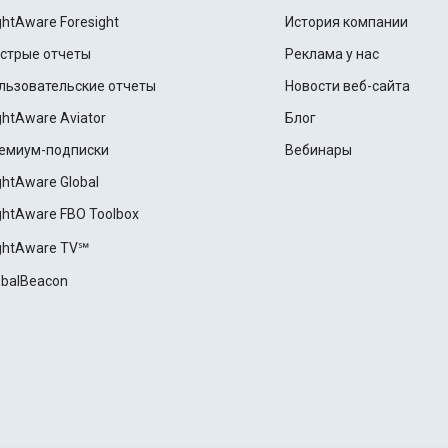
ightAware Foresight
История компании
стрые отчеты
Реклама у нас
льзовательские отчеты
Новости веб-сайта
ightAware Aviator
Блог
емиум-подписки
Вебинары
ightAware Global
ightAware FBO Toolbox
ightAware TV℠
obalBeacon