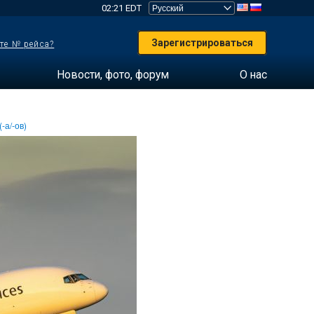
02:21 EDT
Зарегистрироваться
те № рейса?
Новости, фото, форум
О нас
-а/-ов)