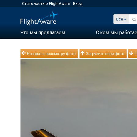
Стать частью FlightAware
Вход
Всё
Что мы предлагаем
С кем мы работа
Возврат к просмотру фото
Загрузите свои фото
П