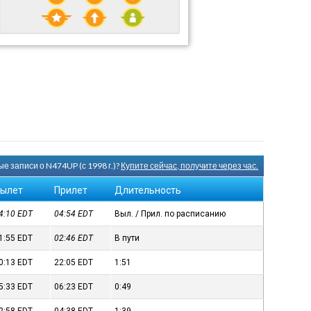
е записи о N474UP (с 1998 г.)?
Купите сейчас, получите через час.
ылет
Прилет
Длительность
4:10
EDT
04:54
EDT
Выл. / Прил. по расписанию
1:55
EDT
02:46
EDT
В пути
0:13
EDT
22:05
EDT
1:51
5:33
EDT
06:23
EDT
0:49