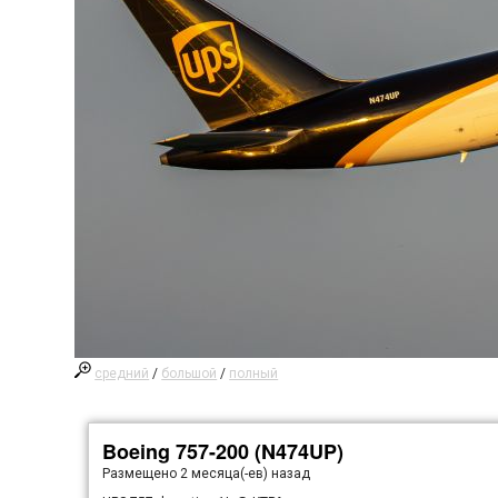
средний
/
большой
/
полный
Boeing 757-200 (N474UP)
Размещено
2 месяца(-ев) назад