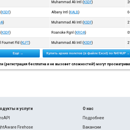
Muhammad Ali Intl
(
KSDF
)
2
(
KSDF
)
Albany Intl
(
KALB
)
0
OA
)
Muhammad Ali Intl
(
KSDF
)
2
(
KSDF
)
Roanoke Rgnl
(
KROA
)
0
l Fournet Fld
(
KLFT
)
Muhammad Ali Intl
(
KSDF
)
2
Ещё →
Купить архив полетов (в файле Excel) по N474UP →
 (регистрация бесплатна и не вызовет сложностей!) могут просматриват
одукты и услуги
О нас
roAPI
Подробнее
ightAware Firehose
Вакансии