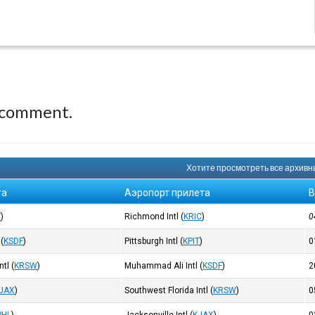
 comment.
Хотите просмотреть все архивны
та
Аэропорт прилета
В
T
)
Richmond Intl
(
KRIC
)
0
(
KSDF
)
Pittsburgh Intl
(
KPIT
)
0
ntl
(
KRSW
)
Muhammad Ali Intl
(
KSDF
)
2
JAX
)
Southwest Florida Intl
(
KRSW
)
0