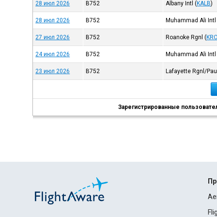
28 июл 2026
B752
Albany Intl
(
KALB
)
28 июл 2026
B752
Muhammad Ali Intl
27 июл 2026
B752
Roanoke Rgnl
(
KR
24 июл 2026
B752
Muhammad Ali Intl
23 июл 2026
B752
Lafayette Rgnl/Pau
Зарегистрированные пользователи
Пр
Ae
Fl