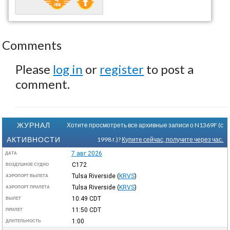
Comments
Please
log in
or
register
to post a
comment.
ЖУРНАЛ
Хотите просмотреть все архивные записи о N1369F (с
АКТИВНОСТИ
1998 г.)?
Купите сейчас, получите через час.
7 авг 2026
ДАТА
C172
ВОЗДУШНОЕ СУДНО
Tulsa Riverside
(
KRVS
)
АЭРОПОРТ ВЫЛЕТА
Tulsa Riverside
(
KRVS
)
АЭРОПОРТ ПРИЛЕТА
10:49
CDT
ВЫЛЕТ
11:50
CDT
ПРИЛЕТ
1:00
ДЛИТЕЛЬНОСТЬ