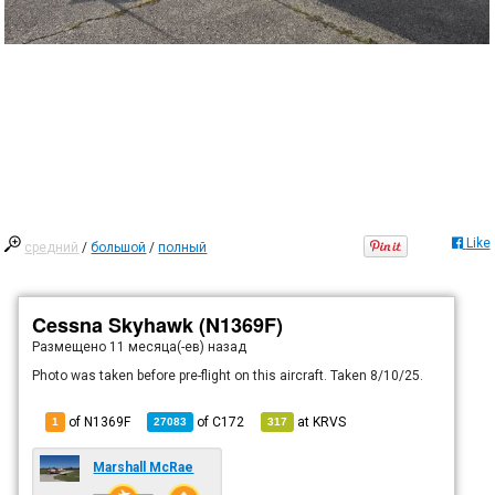
Like
средний
/
большой
/
полный
Cessna Skyhawk (N1369F)
Размещено
11 месяца(-ев) назад
Photo was taken before pre-flight on this aircraft. Taken 8/10/25.
of N1369F
of
C172
at
KRVS
1
27083
317
Marshall McRae