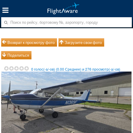
Возврат к просмотру фото
Загрузите свои фото
Поделиться
0
голос(-а/-ов) (
0.00
Среднее) и
276
просмотр(-а/-ов)