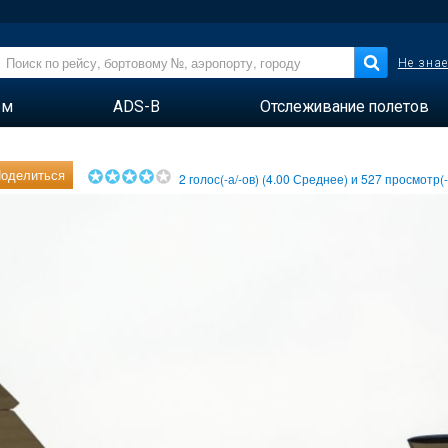
Не знае
ем
ADS-B
Отслеживание полетов
оделиться
2
голос(-а/-ов) (
4.00
Среднее) и
527
просмотр(-