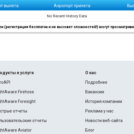
рт вылета
Аэропорт прилета
Вы
No Recent History Data
 (регистрация бесплатна и не вызовет сложностей!) могут просматриват
одукты и услуги
О нас
roAPI
Подробнее
ightAware Firehose
Вакансии
ightAware Foresight
История компании
стрые отчеты
Реклама у нас
льзовательские отчеты
Новости веб-сайта
ightAware Aviator
Блог