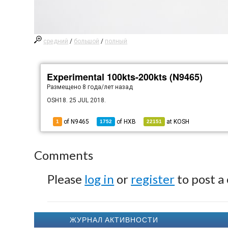
средний
/
большой
/
полный
Experimental 100kts-200kts (N9465)
Размещено
8 года/лет назад
OSH18. 25 JUL 2018.
of N9465
of
HXB
at
KOSH
1
1752
22151
Comments
Please
log in
or
register
to post a
ЖУРНАЛ АКТИВНОСТИ