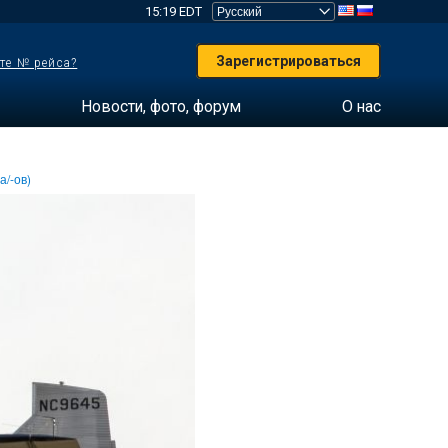
15:19 EDT
Зарегистрироваться
те № рейса?
Новости, фото, форум
О нас
а/-ов)