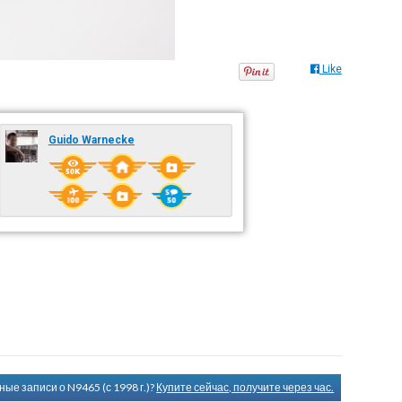
Like
Guido Warnecke
ые записи о N9465 (с 1998 г.)?
Купите сейчас, получите через час.