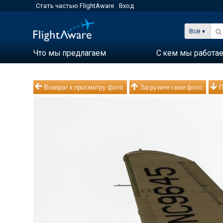
Стать частью FlightAware
Вход
Всё
Что мы предлагаем
С кем мы работа
Возврат к просмотру фото
Загрузите свои фото
П