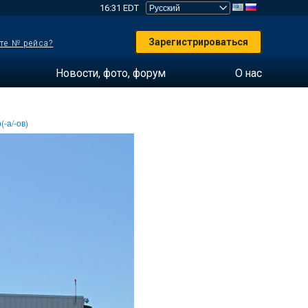
16:31 EDT
Зарегистрироваться
те № рейса?
Новости, фото, форум
О нас
(-а/-ов)