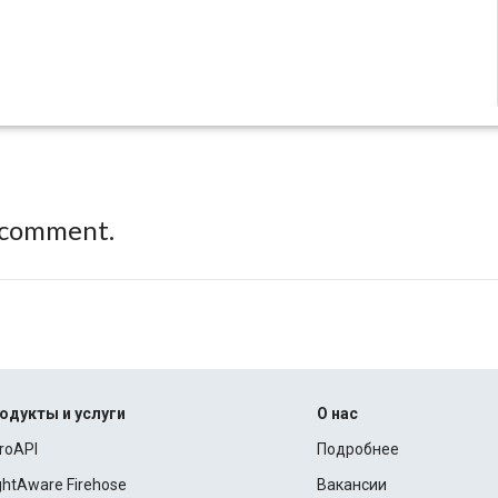
 comment.
одукты и услуги
О нас
roAPI
Подробнее
ightAware Firehose
Вакансии