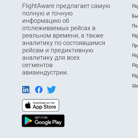
FlightAware предлагает самую
Fl
полную и точную
Бы
информацию об
По
отслеживаемых рейсах в
реальном времени, а также
Fl
аналитику по состоявшимся
Пр
рейсам и предиктивную
Fl
аналитику для всех
сегментов
Fl
авиаиндустрии.
Fl
Gl