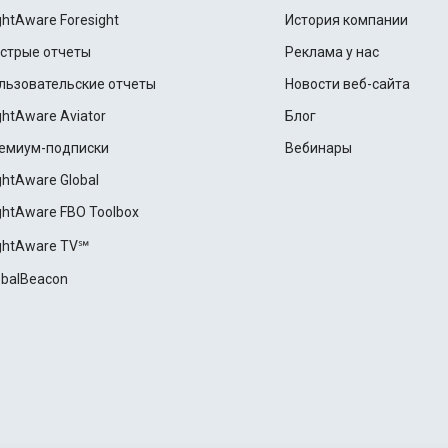
ightAware Foresight
История компании
стрые отчеты
Реклама у нас
льзовательские отчеты
Новости веб-сайта
ightAware Aviator
Блог
емиум-подписки
Вебинары
ightAware Global
ightAware FBO Toolbox
ightAware TV℠
obalBeacon