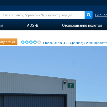
Не знае
ем
ADS-B
Отслеживание полетов
оделиться
1
голос(-а/-ов) (
4.00
Среднее) и
2,693
просмотр