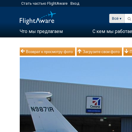
Стать частью FlightAware
Вход
Всё
Что мы предлагаем
С кем мы работа
Возврат к просмотру фото
Загрузите свои фото
П