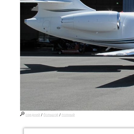
средний
/
большой
/
полный