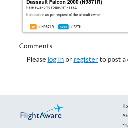
Dassault Falcon 2000 (N9871R)
Размещено
16 года/лет назад
No location as per request of the aircraft owner.
of N9871R
of
F2TH
10
4604
Comments
Please
log in
or
register
to post a
Пр
Ae
Fl