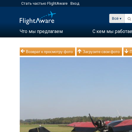
Стать частью FlightAware
Вход
Всё
Что мы предлагаем
С кем мы работа
Возврат к просмотру фото
Загрузите свои фото
П