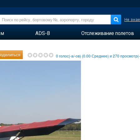
Не знае
ем
ADS-B
Отслеживание полетов
оделиться
0
голос(-а/-ов) (
0.00
Среднее) и
270
просмотр(-