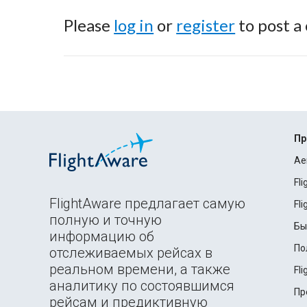
Please
log in
or
register
to post a
Пр
Ae
Fl
FlightAware предлагает самую
Fl
полную и точную
Бы
информацию об
По
отслеживаемых рейсах в
реальном времени, а также
Fl
аналитику по состоявшимся
Пр
рейсам и предиктивную