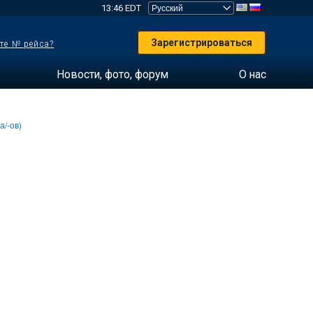
13:46 EDT
Зарегистрироваться
те № рейса?
Новости, фото, форум
О нас
а/-ов)