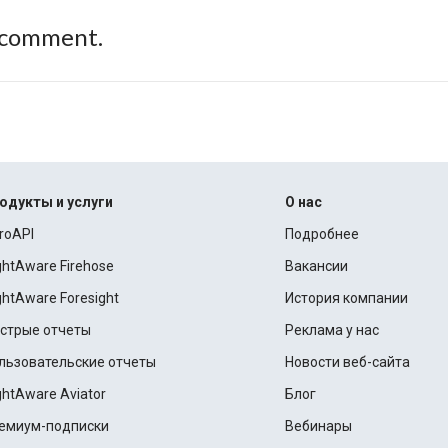
 comment.
одукты и услуги
О нас
roAPI
Подробнее
ightAware Firehose
Вакансии
ightAware Foresight
История компании
стрые отчеты
Реклама у нас
льзовательские отчеты
Новости веб-сайта
ightAware Aviator
Блог
емиум-подписки
Вебинары