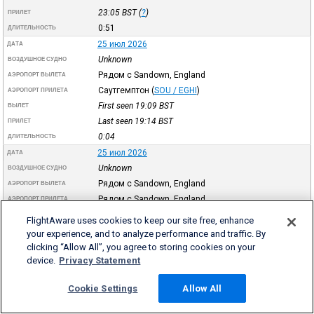
23:05
BST
(
?
)
ПРИЛЕТ
0:51
ДЛИТЕЛЬНОСТЬ
25 июл 2026
ДАТА
Unknown
ВОЗДУШНОЕ СУДНО
Рядом с Sandown, England
АЭРОПОРТ ВЫЛЕТА
Саутгемптон
(
SOU / EGHI
)
АЭРОПОРТ ПРИЛЕТА
First seen 19:09
BST
ВЫЛЕТ
Last seen 19:14
BST
ПРИЛЕТ
0:04
ДЛИТЕЛЬНОСТЬ
25 июл 2026
ДАТА
Unknown
ВОЗДУШНОЕ СУДНО
Рядом с Sandown, England
АЭРОПОРТ ВЫЛЕТА
Рядом с Sandown, England
АЭРОПОРТ ПРИЛЕТА
First seen 18:13
BST
ВЫЛЕТ
FlightAware uses cookies to keep our site free, enhance
Last seen 18:17
BST
ПРИЛЕТ
your experience, and to analyze performance and traffic. By
0:03
ДЛИТЕЛЬНОСТЬ
clicking “Allow All”, you agree to storing cookies on your
device.
Privacy Statement
25 июл 2026
ДАТА
Unknown
ВОЗДУШНОЕ СУДНО
Cookie Settings
Allow All
Саутгемптон
(
SOU / EGHI
)
АЭРОПОРТ ВЫЛЕТА
Рядом с Sandown, England
АЭРОПОРТ ПРИЛЕТА