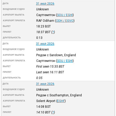
31 июл 2026
ДАТА
Unknown
ВОЗДУШНОЕ СУДНО
Саутгемптон
(
SOU / EGHI
)
АЭРОПОРТ ВЫЛЕТА
RAF Odiham
(
ODH / EGVO
)
АЭРОПОРТ ПРИЛЕТА
18:23
BST
ВЫЛЕТ
18:37
BST
(
?
)
ПРИЛЕТ
0:13
ДЛИТЕЛЬНОСТЬ
31 июл 2026
ДАТА
Unknown
ВОЗДУШНОЕ СУДНО
Рядом с Sandown, England
АЭРОПОРТ ВЫЛЕТА
Саутгемптон
(
SOU / EGHI
)
АЭРОПОРТ ПРИЛЕТА
First seen 15:35
BST
ВЫЛЕТ
Last seen 16:11
BST
ПРИЛЕТ
0:35
ДЛИТЕЛЬНОСТЬ
31 июл 2026
ДАТА
Unknown
ВОЗДУШНОЕ СУДНО
Рядом с Southampton, England
АЭРОПОРТ ВЫЛЕТА
Solent Airport
(
EGHF
)
АЭРОПОРТ ПРИЛЕТА
14:08
BST
ВЫЛЕТ
14:10
BST
(
?
)
ПРИЛЕТ