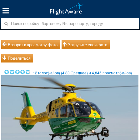
Возврат к просмотру фото
Загрузите свои фото
Поделиться
12
голос(-а/-ов) (
4.83
Среднее) и
4,845
просмотр(-а/-ов)