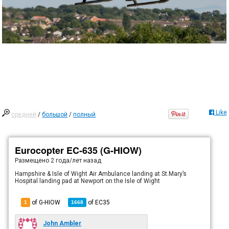
Like
средний
/
большой
/
полный
Eurocopter EC-635 (G-HIOW)
Размещено
2 года/лет назад
Hampshire & Isle of Wight Air Ambulance landing at St.Mary’s
Hospital landing pad at Newport on the Isle of Wight
of G-HIOW
of
EC35
1
1668
John Ambler