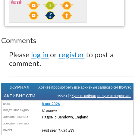
Comments
Please
log in
or
register
to post a
comment.
ЖУРНАЛ
Хотите просмотреть все архивные записи о G-HIOW (с
АКТИВНОСТИ
1998 г.)?
Купите сейчас, получите через час.
8 авг 2026
ДАТА
Unknown
ВОЗДУШНОЕ СУДНО
Рядом с Sandown, England
АЭРОПОРТ ВЫЛЕТА
АЭРОПОРТ ПРИЛЕТА
First seen 17:34
BST
ВЫЛЕТ