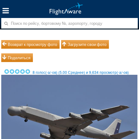
Возврат к просмотру фото
Загрузите свои фото
Поделиться
8
голос(-а/-ов) (
5.00
Среднее) и
9,634
просмотр(-а/-ов)