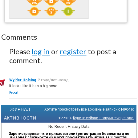
Comments
Please
log in
or
register
to post a
comment.
Wylder Holsing
2 года/лет назад
It looks like it has a big nose
Report
ЖУРНАЛ
Хотите просмотреть все архивные записи о N904 (с
АКТИВНОСТИ
1998 г.)?
Купите сейчас, получите через час.
No Recent History Data
Зарегистрированные пользователи (регистрация бесплатна и не
вызовет сложностей!) могут просматривать архив за 3 months.