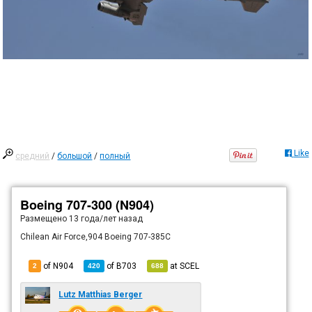
Like
средний
/
большой
/
полный
Boeing 707-300 (N904)
Размещено
13 года/лет назад
Chilean Air Force,904 Boeing 707-385C
of N904
of
B703
at
SCEL
2
420
688
Lutz Matthias Berger