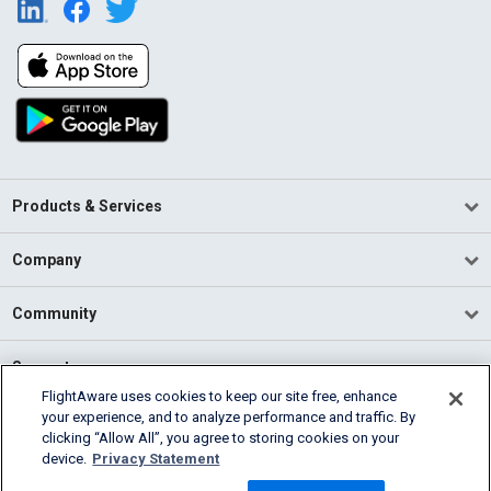
Products & Services
Company
Community
Support
FlightAware uses cookies to keep our site free, enhance
your experience, and to analyze performance and traffic. By
English (USA)
clicking “Allow All”, you agree to storing cookies on your
2026 FlightAware
device.
Privacy Statement
Terms of Use
Privacy
Cookie Settings