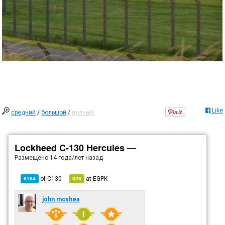
Like
средний
/
большой
/
полный
Lockheed C-130 Hercules —
Размещено
14 года/лет назад
of
C130
at
EGPK
6164
326
john mcshea