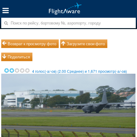
Возврат к просмотру фото
Загрузите свои фото
Поделиться
4
голос(-а/-ов) (
2.00
Среднее) и
1,671
просмотр(-а/-ов)