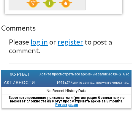
Comments
Please
log in
or
register
to post a
comment.
ЖУРНАЛ
Хотите просмотреть все архивные записи о 8R-GTG (с
АКТИВНОСТИ
1998 г.)?
Купите сейчас, получите через час.
No Recent History Data
Зарегистрированные пользователи (регистрация бесплатна и не
вызовет сложностей!) могут просматривать архив за 3 months.
Регистрация