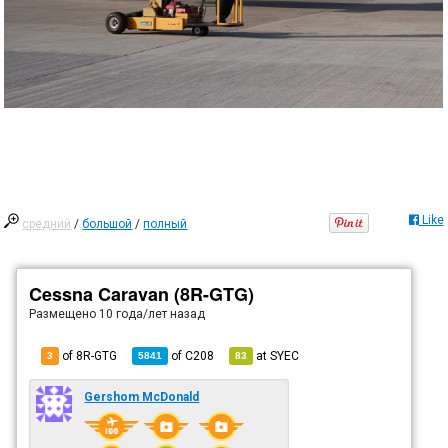
Like
средний
/
большой
/
полный
Cessna Caravan (8R-GTG)
Размещено
10 года/лет назад
of 8R-GTG
of
C208
at
SYEC
3
5841
83
Gershom McDonald