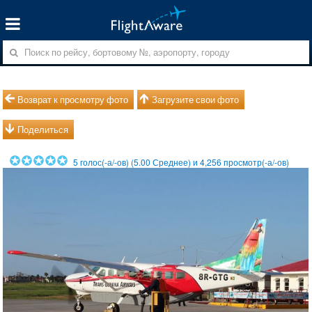
Возврат к просмотру фото
Загрузите свои фото
Поделиться
5
голос(-а/-ов) (
5.00
Среднее) и
4,256
просмотр(-а/-ов)