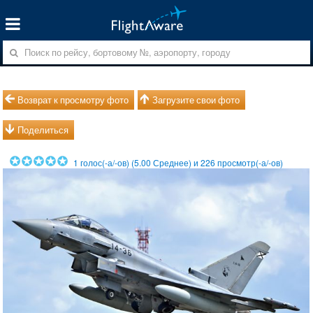
Возврат к просмотру фото
Загрузите свои фото
Поделиться
1
голос(-а/-ов) (
5.00
Среднее) и
226
просмотр(-а/-ов)