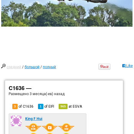
Like
средний
/
большой
/
полный
C1636 —
Размещено
3 месяца(-ев) назад
of C1636
of
EIFI
at
EGVA
3
1
965
King F Hui