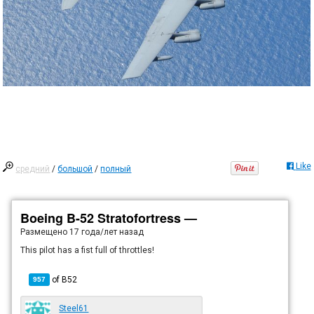
Like
средний
/
большой
/
полный
Boeing B-52 Stratofortress —
Размещено
17 года/лет назад
This pilot has a fist full of throttles!
of
B52
957
Steel61