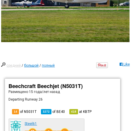
Like
средний
/
большой
/
полный
Beechcraft Beechjet (N5031T)
Размещено
15 года/лет назад
Departing Runway 26
of N5031T
of
BE40
at
KBTP
14
3272
418
Steel61