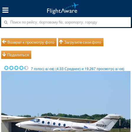
Возврат к просмотру фото
Загрузите свои фото
Поделиться
7
голос(-а/-ов) (
4.33
Среднее) и
19,267
просмотр(-а/-ов)