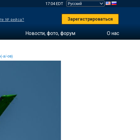
17:04 EDT
Зарегистрироваться
те № рейса?
Новости, фото, форум
О нас
(-а/-ов)