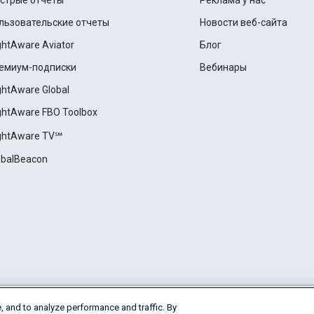
стрые отчеты
Реклама у нас
льзовательские отчеты
Новости веб-сайта
ightAware Aviator
Блог
емиум-подписки
Вебинары
ightAware Global
ightAware FBO Toolbox
ightAware TV℠
obalBeacon
, and to analyze performance and traffic. By
Cookie Settings