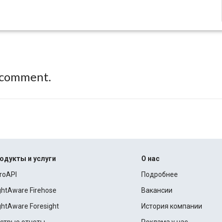
 comment.
одукты и услуги
О нас
roAPI
Подробнее
ightAware Firehose
Вакансии
ightAware Foresight
История компании