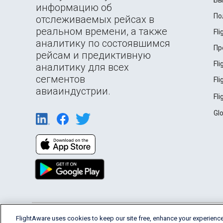
Бы
информацию об
По
отслеживаемых рейсах в
реальном времени, а также
Fl
аналитику по состоявшимся
Пр
рейсам и предиктивную
Fl
аналитику для всех
сегментов
Fl
авиаиндустрии.
Fl
Gl
English (USA)
FlightAware uses cookies to keep our site free, enhance your experience
2026 FlightAware
Terms of Use
Privacy