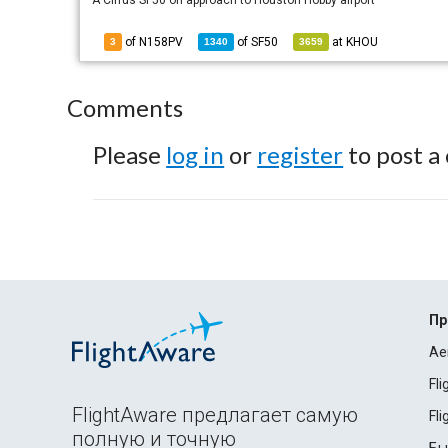
A Cirrus SF50 on approach to Houston Hobby airport
of N158PV
of
SF50
at
KHOU
3
1340
3659
Comments
Please
log in
or
register
to post a
Пр
Ae
Fl
FlightAware предлагает самую
Fl
полную и точную