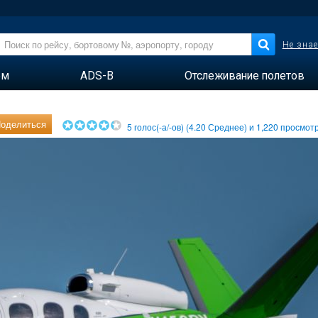
Не знае
ем
ADS-B
Отслеживание полетов
оделиться
5
голос(-а/-ов) (
4.20
Среднее) и
1,220
просмотр