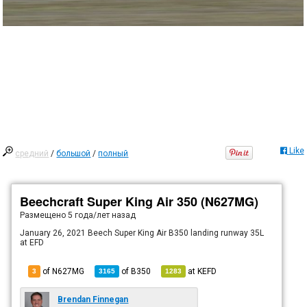
Like
средний
/
большой
/
полный
Beechcraft Super King Air 350 (N627MG)
Размещено
5 года/лет назад
January 26, 2021 Beech Super King Air B350 landing runway 35L
at EFD
of N627MG
of
B350
at
KEFD
3
3165
1283
Brendan Finnegan