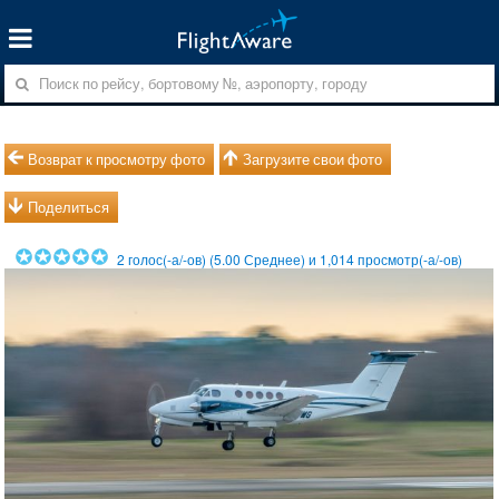
Возврат к просмотру фото
Загрузите свои фото
Поделиться
2
голос(-а/-ов) (
5.00
Среднее) и
1,014
просмотр(-а/-ов)