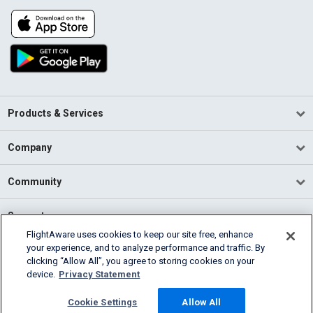
Products & Services
Company
Community
Support
FlightAware uses cookies to keep our site free, enhance
your experience, and to analyze performance and traffic. By
English (USA)
clicking “Allow All”, you agree to storing cookies on your
2026 FlightAware
device.
Privacy Statement
Terms of Use
Privacy
Cookie Settings
Cookie Settings
Allow All