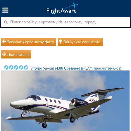
Возврат к просмотру фото
Загрузите свои фото
Поделиться
7
голос(-а/-ов) (
4.86
Среднее) и
4,771
просмотр(-а/-ов)