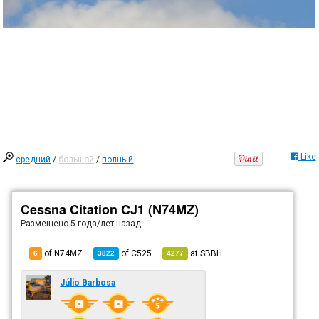
Like
средний
/
большой
/
полный
Cessna Citation CJ1 (N74MZ)
Размещено
5 года/лет назад
of N74MZ
of
C525
at
SBBH
6
3822
4277
Júlio Barbosa