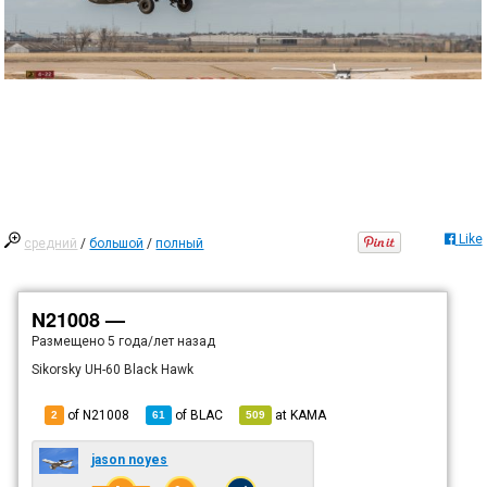
Like
средний
/
большой
/
полный
N21008 —
Размещено
5 года/лет назад
Sikorsky UH-60 Black Hawk
of N21008
of
BLAC
at
KAMA
2
61
509
jason noyes