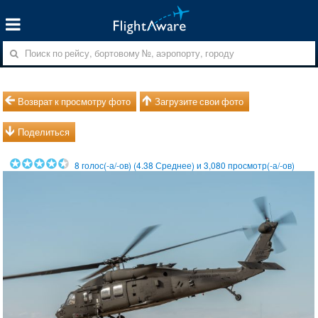
Возврат к просмотру фото
Загрузите свои фото
Поделиться
8
голос(-а/-ов) (
4.38
Среднее) и
3,080
просмотр(-а/-ов)