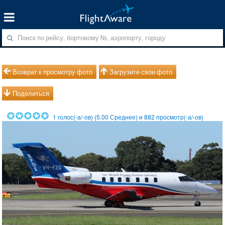
Возврат к просмотру фото
Загрузите свои фото
Поделиться
1
голос(-а/-ов) (
5.00
Среднее) и
882
просмотр(-а/-ов)