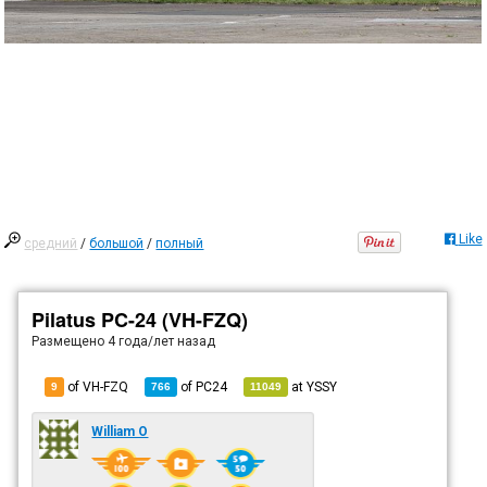
Like
средний
/
большой
/
полный
Pilatus PC-24 (VH-FZQ)
Размещено
4 года/лет назад
of VH-FZQ
of
PC24
at
YSSY
9
766
11049
William O