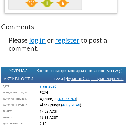
Comments
Please
log in
or
register
to post a
comment.
ЖУРНАЛ
Хотите просмотреть все архивные записи о VH-FZQ (с
АКТИВНОСТИ
1998 г.)?
Купите сейчас, получите через час.
9 авг 2026
ДАТА
PC24
ВОЗДУШНОЕ СУДНО
Аделаида
(
ADL / YPAD
)
АЭРОПОРТ ВЫЛЕТА
Alice Springs
(
ASP / YBAS
)
АЭРОПОРТ ПРИЛЕТА
14:02
ACST
ВЫЛЕТ
16:13
ACST
ПРИЛЕТ
2:10
ДЛИТЕЛЬНОСТЬ