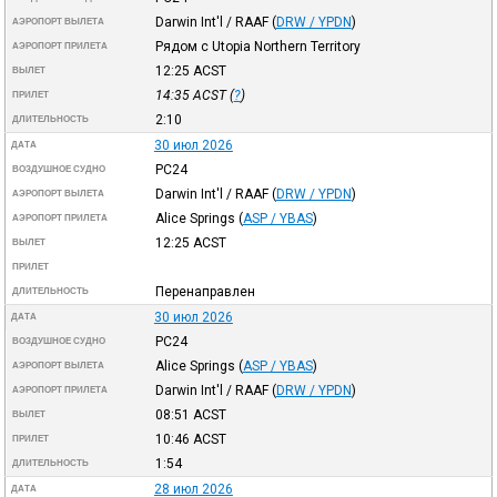
Darwin Int'l / RAAF
(
DRW / YPDN
)
АЭРОПОРТ ВЫЛЕТА
Рядом с Utopia Northern Territory
АЭРОПОРТ ПРИЛЕТА
12:25
ACST
ВЫЛЕТ
14:35
ACST
(
?
)
ПРИЛЕТ
2:10
ДЛИТЕЛЬНОСТЬ
30 июл 2026
ДАТА
PC24
ВОЗДУШНОЕ СУДНО
Darwin Int'l / RAAF
(
DRW / YPDN
)
АЭРОПОРТ ВЫЛЕТА
Alice Springs
(
ASP / YBAS
)
АЭРОПОРТ ПРИЛЕТА
12:25
ACST
ВЫЛЕТ
ПРИЛЕТ
Перенаправлен
ДЛИТЕЛЬНОСТЬ
30 июл 2026
ДАТА
PC24
ВОЗДУШНОЕ СУДНО
Alice Springs
(
ASP / YBAS
)
АЭРОПОРТ ВЫЛЕТА
Darwin Int'l / RAAF
(
DRW / YPDN
)
АЭРОПОРТ ПРИЛЕТА
08:51
ACST
ВЫЛЕТ
10:46
ACST
ПРИЛЕТ
1:54
ДЛИТЕЛЬНОСТЬ
28 июл 2026
ДАТА