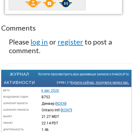
Comments
Please
log in
or
register
to post a
comment.
ЖУРНАЛ
Хотите просмотреть все архивные записи о N463UP (с
АКТИВНОСТИ
1998 г.)?
Купите сейчас, получите через час.
6 авг 2026
ДАТА
B752
ВОЗДУШНОЕ СУДНО
Денвер
(
KDEN
)
АЭРОПОРТ ВЫЛЕТА
Ontario Intl
(
KONT
)
АЭРОПОРТ ПРИЛЕТА
21:27
MDT
ВЫЛЕТ
22:14
PDT
ПРИЛЕТ
1:46
ДЛИТЕЛЬНОСТЬ