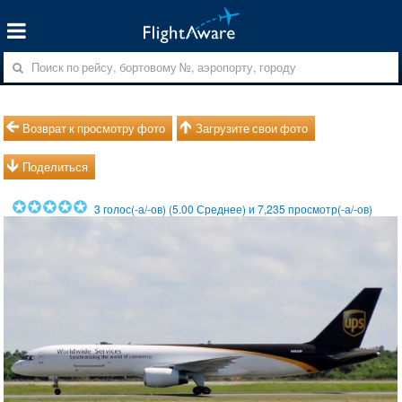
Возврат к просмотру фото
Загрузите свои фото
Поделиться
3
голос(-а/-ов) (
5.00
Среднее) и
7,235
просмотр(-а/-ов)