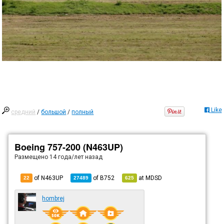
Like
средний
/
большой
/
полный
Boeing 757-200 (N463UP)
Размещено
14 года/лет назад
of N463UP
of
B752
at
MDSD
22
27489
625
hombrej