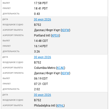
17:58
PDT
ВЫЛЕТ
18:41
PDT
ПРИЛЕТ
0:43
ДЛИТЕЛЬНОСТЬ
30 июл 2026
ДАТА
B752
ВОЗДУШНОЕ СУДНО
Даллас/Форт-Уэрт
(
KDFW
)
АЭРОПОРТ ВЫЛЕТА
Portland Intl
(
KPDX
)
АЭРОПОРТ ПРИЛЕТА
14:48
CDT
ВЫЛЕТ
16:14
PDT
ПРИЛЕТ
3:26
ДЛИТЕЛЬНОСТЬ
30 июл 2026
ДАТА
B752
ВОЗДУШНОЕ СУДНО
Columbia Metro
(
KCAE
)
АЭРОПОРТ ВЫЛЕТА
Даллас/Форт-Уэрт
(
KDFW
)
АЭРОПОРТ ПРИЛЕТА
06:19
EDT
ВЫЛЕТ
07:21
CDT
ПРИЛЕТ
2:02
ДЛИТЕЛЬНОСТЬ
30 июл 2026
ДАТА
B752
ВОЗДУШНОЕ СУДНО
Philadelphia Intl
(
KPHL
)
АЭРОПОРТ ВЫЛЕТА