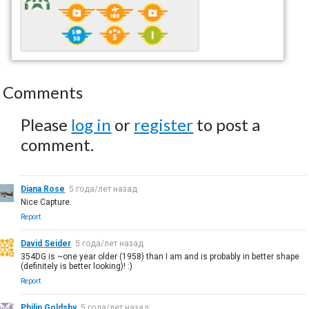
Comments
Please
log in
or
register
to post a
comment.
Diana Rose
5 года/лет назад
Nice Capture.
Report
David Seider
5 года/лет назад
354DG is ~one year older (1958) than I am and is probably in better shape
(definitely is better looking)! :)
Report
Philip Goldsby
5 года/лет назад