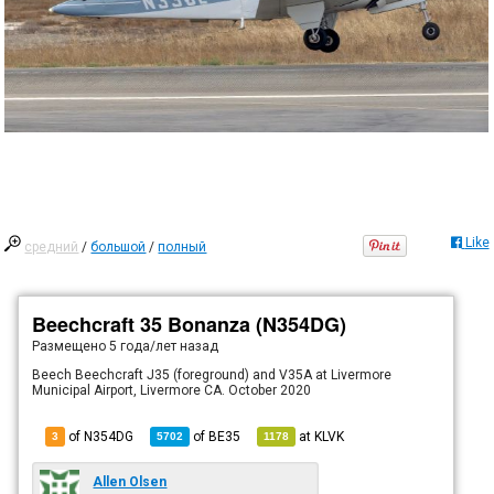
Like
средний
/
большой
/
полный
Beechcraft 35 Bonanza (N354DG)
Размещено
5 года/лет назад
Beech Beechcraft J35 (foreground) and V35A at Livermore
Municipal Airport, Livermore CA. October 2020
of N354DG
of
BE35
at
KLVK
3
5702
1178
Allen Olsen