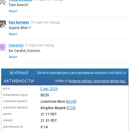
Twin Beech!
Report
ken kemper
5 года/лет назад
Superb Allen !!
Report
jhayes66
5 года/лет назад
Be Careful, Doctors...
Report
ЖУРНАЛ
Хотите просмотреть все архивные записи о N354DG (с
АКТИВНОСТИ
1998 г.)?
Купите сейчас, получите через час.
5 авг 2026
ДАТА
BE35
ВОЗДУШНОЕ СУДНО
Livermore Muni
(
KLVK
)
АЭРОПОРТ ВЫЛЕТА
Kingdon Airpark
(
O20
)
АЭРОПОРТ ПРИЛЕТА
21:17
PDT
ВЫЛЕТ
21:31
PDT
ПРИЛЕТ
0:14
ДЛИТЕЛЬНОСТЬ