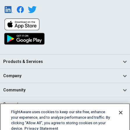
Products & Services
Company
Community
Support
FlightAware uses cookies to keep our site free, enhance
your experience, and to analyze performance and traffic. By
English (USA)
clicking “Allow All”, you agree to storing cookies on your
2026 FlightAware
device.
Privacy Statement