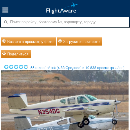
Возврат к просмотру фото
Загрузите свои фото
Поделиться
55
голос(-а/-ов) (
4.83
Среднее) и
10,838
просмотр(-а/-ов)