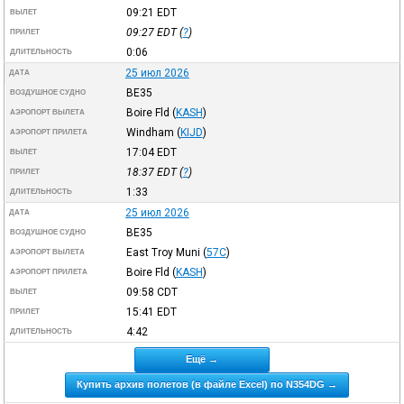
09:21
EDT
ВЫЛЕТ
09:27
EDT
(
?
)
ПРИЛЕТ
0:06
ДЛИТЕЛЬНОСТЬ
25 июл 2026
ДАТА
BE35
ВОЗДУШНОЕ СУДНО
Boire Fld
(
KASH
)
АЭРОПОРТ ВЫЛЕТА
Windham
(
KIJD
)
АЭРОПОРТ ПРИЛЕТА
17:04
EDT
ВЫЛЕТ
18:37
EDT
(
?
)
ПРИЛЕТ
1:33
ДЛИТЕЛЬНОСТЬ
25 июл 2026
ДАТА
BE35
ВОЗДУШНОЕ СУДНО
East Troy Muni
(
57C
)
АЭРОПОРТ ВЫЛЕТА
Boire Fld
(
KASH
)
АЭРОПОРТ ПРИЛЕТА
09:58
CDT
ВЫЛЕТ
15:41
EDT
ПРИЛЕТ
4:42
ДЛИТЕЛЬНОСТЬ
Ещё →
Купить архив полетов (в файле Excel) по N354DG →