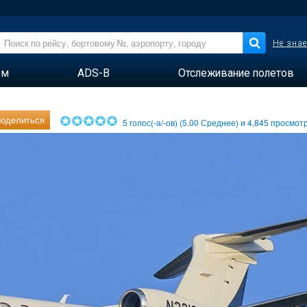
Не знае
ем
ADS-B
Отслеживание полетов
оделиться
5
голос(-а/-ов) (
5.00
Среднее) и
4,845
просмотр