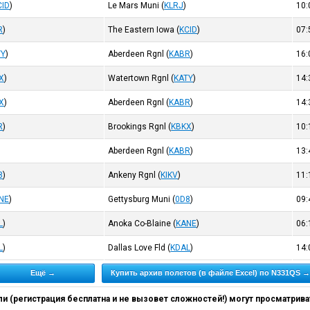
CID
)
Le Mars Muni
(
KLRJ
)
10
R
)
The Eastern Iowa
(
KCID
)
07
TY
)
Aberdeen Rgnl
(
KABR
)
16
X
)
Watertown Rgnl
(
KATY
)
14
X
)
Aberdeen Rgnl
(
KABR
)
14
R
)
Brookings Rgnl
(
KBKX
)
10
Aberdeen Rgnl
(
KABR
)
13
8
)
Ankeny Rgnl
(
KIKV
)
11
NE
)
Gettysburg Muni
(
0D8
)
09
L
)
Anoka Co-Blaine
(
KANE
)
06
L
)
Dallas Love Fld
(
KDAL
)
14
Ещё →
Купить архив полетов (в файле Excel) по N331QS →
 (регистрация бесплатна и не вызовет сложностей!) могут просматриват