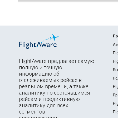
Пр
Ae
Fl
FlightAware предлагает самую
Fl
полную и точную
Бы
информацию об
По
отслеживаемых рейсах в
реальном времени, а также
Fl
аналитику по состоявшимся
Пр
рейсам и предиктивную
Fl
аналитику для всех
сегментов
Fl