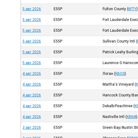
5 авг 2026
E55P
Fulton County
(
KFTY
)
5 авг 2026
E55P
Fort Lauderdale Exe
5 авг 2026
E55P
Fort Lauderdale Exe
5 авг 2026
E55P
Sullivan County Intl
(
5 авг 2026
E55P
Patrick Leahy Burling
5 авг 2026
E55P
Laurence G Hanscom
4 авг 2026
E55P
Логан
(
KBOS
)
4 авг 2026
E55P
Martha's Vineyard
(
4 авг 2026
E55P
Hancock County/Bar
4 авг 2026
E55P
Dekalb-Peachtree
(
K
4 авг 2026
E55P
Nashville Intl
(
KBNA
)
3 авг 2026
E55P
Green Bay/Austin Str