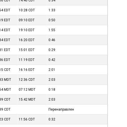
:06
CDT
14:40
CDT
0:34
:54
EDT
10:28
CDT
1:33
:19
EDT
09:10
EDT
0:50
:14
EDT
19:10
EDT
1:55
:34
EDT
16:20
EDT
0:46
:31
EDT
15:01
EDT
0:29
:36
EDT
11:19
EDT
0:42
:15
CDT
16:16
EDT
2:01
:33
MDT
12:36
CDT
2:03
:54
MDT
07:12
MDT
0:18
:39
CDT
15:42
MDT
2:03
:39
CDT
Перенаправлен
:23
CDT
11:56
CDT
0:32