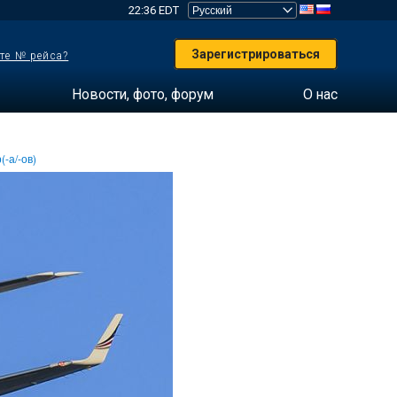
22:36 EDT
Зарегистрироваться
те № рейса?
Новости, фото, форум
О нас
(-а/-ов)