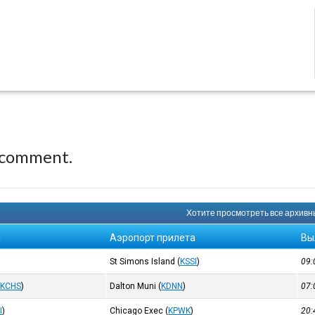
 comment.
Хотите просмотреть все архивны
а
Аэропорт прилета
Вы
St Simons Island
(
KSSI
)
09
(
KCHS
)
Dalton Muni
(
KDNN
)
07
I
)
Chicago Exec
(
KPWK
)
20