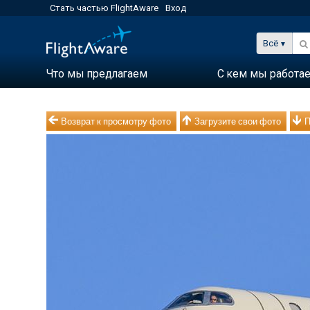
Стать частью FlightAware
Вход
Всё
Что мы предлагаем
С кем мы работа
Возврат к просмотру фото
Загрузите свои фото
П