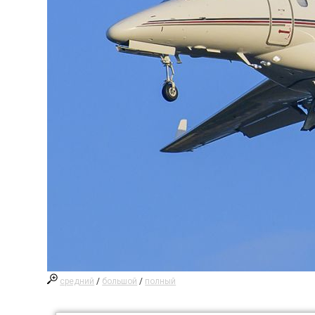
средний
/
большой
/
полный