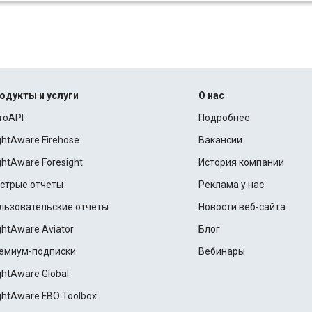
одукты и услуги
О нас
roAPI
Подробнее
ightAware Firehose
Вакансии
ightAware Foresight
История компании
стрые отчеты
Реклама у нас
льзовательские отчеты
Новости веб-сайта
ightAware Aviator
Блог
емиум-подписки
Вебинары
ightAware Global
ightAware FBO Toolbox