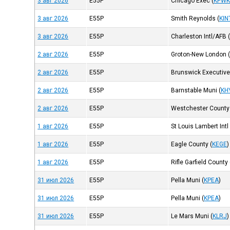
3 авг 2026
E55P
Chicago Exec
(
KPW
3 авг 2026
E55P
Smith Reynolds
(
KIN
3 авг 2026
E55P
Charleston Intl/AFB
2 авг 2026
E55P
Groton-New London
2 авг 2026
E55P
Brunswick Executiv
2 авг 2026
E55P
Barnstable Muni
(
KH
2 авг 2026
E55P
Westchester County
1 авг 2026
E55P
St Louis Lambert Intl
1 авг 2026
E55P
Eagle County
(
KEGE
)
1 авг 2026
E55P
Rifle Garfield County
31 июл 2026
E55P
Pella Muni
(
KPEA
)
31 июл 2026
E55P
Pella Muni
(
KPEA
)
31 июл 2026
E55P
Le Mars Muni
(
KLRJ
)