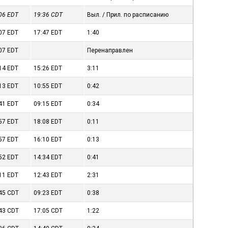
:06
EDT
19:36
CDT
Выл. / Прил. по расписанию
:07
EDT
17:47
EDT
1:40
:07
EDT
Перенаправлен
:14
EDT
15:26
EDT
3:11
:13
EDT
10:55
EDT
0:42
:41
EDT
09:15
EDT
0:34
:57
EDT
18:08
EDT
0:11
:57
EDT
16:10
EDT
0:13
:52
EDT
14:34
EDT
0:41
:11
EDT
12:43
EDT
2:31
:45
CDT
09:23
EDT
0:38
:43
CDT
17:05
CDT
1:22