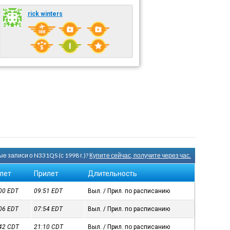
rick winters
е записи о N331QS (с 1998 г.)?
Купите сейчас, получите через час.
лет
Прилет
Длительность
:00
EDT
09:51
EDT
Выл. / Прил. по расписанию
:06
EDT
07:54
EDT
Выл. / Прил. по расписанию
:42
CDT
21:10
CDT
Выл. / Прил. по расписанию