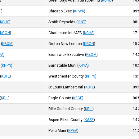
K
)
Green Bay/Austin Straubel Intl
(
KGRB
)
14
T
)
Chicago Exec
(
KPWK
)
09
(
KCHS
)
Smith Reynolds
(
KINT
)
08
(
KGON
)
Charleston Intl/AFB
(
KCHS
)
17
e
(
KBXM
)
Groton-New London
(
KGON
)
15
YA
)
Brunswick Executive
(
KBXM
)
14
(
KHPN
)
Barnstable Muni
(
KHYA
)
10
(
KSTL
)
Westchester County
(
KHPN
)
13
St Louis Lambert Intl
(
KSTL
)
09
(
KRIL
)
Eagle County
(
KEGE
)
06
Rifle Garfield County
(
KRIL
)
14
Aspen-Pitkin County
(
KASE
)
14
Pella Muni
(
KPEA
)
11