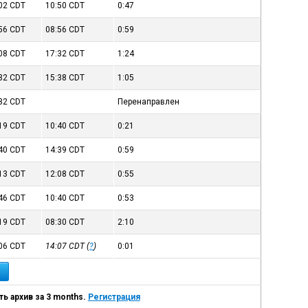
:02
CDT
10:50
CDT
0:47
:56
CDT
08:56
CDT
0:59
:08
CDT
17:32
CDT
1:24
:32
CDT
15:38
CDT
1:05
:32
CDT
Перенаправлен
:19
CDT
10:40
CDT
0:21
:40
CDT
14:39
CDT
0:59
:13
CDT
12:08
CDT
0:55
:46
CDT
10:40
CDT
0:53
:19
CDT
08:30
CDT
2:10
:06
CDT
14:07
CDT
(
?
)
0:01
ь архив за 3 months.
Регистрация