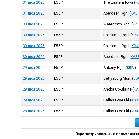
31 июл 2026
E55P
The Eastern Iowa
(
K
31 июл 2026
E55P
Aberdeen Rgnl
(
KAB
30 июл 2026
E55P
Watertown Rgnl
(
KA
30 июл 2026
E55P
Brookings Rgnl
(
KBK
30 июл 2026
E55P
Brookings Rgnl
(
KBK
30 июл 2026
E55P
Aberdeen Rgnl
(
KAB
29 июл 2026
E55P
Ankeny Rgnl
(
KIKV
)
29 июл 2026
E55P
Gettysburg Muni
(
0D
29 июл 2026
E55P
Anoka Co-Blaine
(
KA
29 июл 2026
E55P
Dallas Love Fld
(
KDA
28 июл 2026
E55P
Dallas Love Fld
(
KDA
Зарегистрированные пользователи