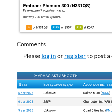
Embraer Phenom 300 (N331QS)
Размещено
7 года/лет назад
Runway 20R arrival @KDPA.
of N331QS
of
E55P
at
KDPA
14
3275
717
Comments
Please
log in
or
register
to post a
ЖУРНАЛ АКТИВНОСТИ
Дата
Воздушное судно
Аэропорт вылет
6 авг 2026
Unknown
Dalton Muni
(
KDNN
)
6 авг 2026
E55P
Charleston Intl/AFB
5 авг 2026
Unknown
Quad Cities Intl
(
KML