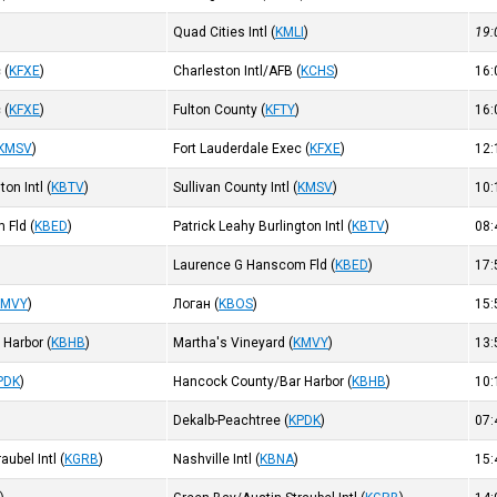
Quad Cities Intl
(
KMLI
)
19
c
(
KFXE
)
Charleston Intl/AFB
(
KCHS
)
16
c
(
KFXE
)
Fulton County
(
KFTY
)
16
KMSV
)
Fort Lauderdale Exec
(
KFXE
)
12
ton Intl
(
KBTV
)
Sullivan County Intl
(
KMSV
)
10
 Fld
(
KBED
)
Patrick Leahy Burlington Intl
(
KBTV
)
08
Laurence G Hanscom Fld
(
KBED
)
17
KMVY
)
Логан
(
KBOS
)
15
 Harbor
(
KBHB
)
Martha's Vineyard
(
KMVY
)
13
PDK
)
Hancock County/Bar Harbor
(
KBHB
)
10
Dekalb-Peachtree
(
KPDK
)
07
aubel Intl
(
KGRB
)
Nashville Intl
(
KBNA
)
15