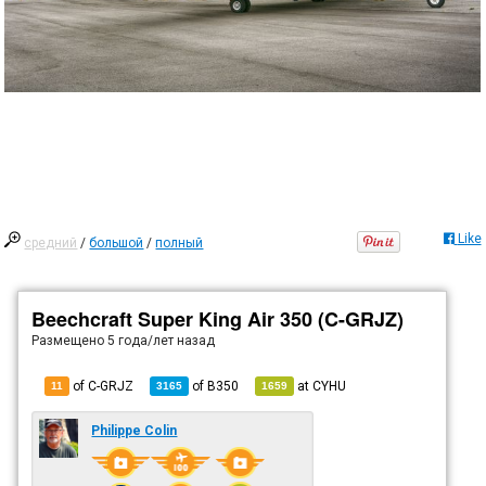
Like
средний
/
большой
/
полный
Beechcraft Super King Air 350 (C-GRJZ)
Размещено
5 года/лет назад
of C-GRJZ
of
B350
at
CYHU
11
3165
1659
Philippe Colin