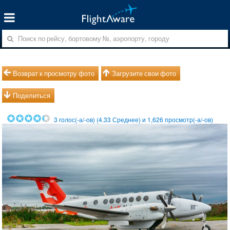
Возврат к просмотру фото
Загрузите свои фото
Поделиться
3
голос(-а/-ов) (
4.33
Среднее) и
1,626
просмотр(-а/-ов)