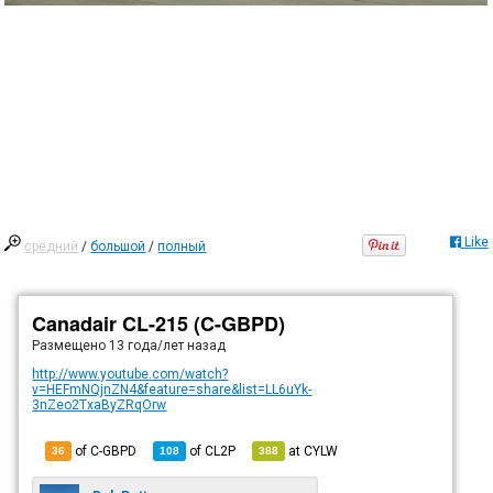
Like
средний
/
большой
/
полный
Canadair CL-215 (C-GBPD)
Размещено
13 года/лет назад
http://www.youtube.com/watch?
v=HEFmNQjnZN4&feature=share&list=LL6uYk-
3nZeo2TxaByZRqOrw
of C-GBPD
of
CL2P
at
CYLW
36
108
388