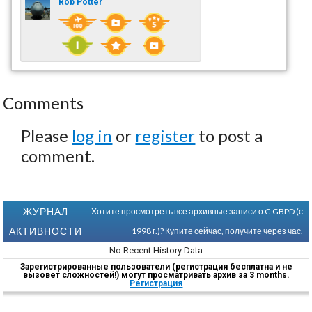
Rob Potter
Comments
Please
log in
or
register
to post a
comment.
ЖУРНАЛ
Хотите просмотреть все архивные записи о C-GBPD (с
АКТИВНОСТИ
1998 г.)?
Купите сейчас, получите через час.
No Recent History Data
Зарегистрированные пользователи (регистрация бесплатна и не
вызовет сложностей!) могут просматривать архив за 3 months.
Регистрация