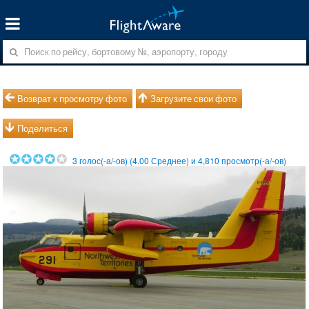
Возврат к просмотру фото
Загрузите свои фото
Поделиться
3
голос(-а/-ов) (
4.00
Среднее) и
4,810
просмотр(-а/-ов)