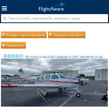
Возврат к просмотру фото
Загрузите свои фото
Поделиться
82
голос(-а/-ов) (
4.40
Среднее) и
2,451
просмотр(-а/-ов)