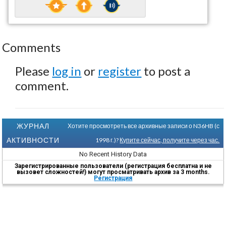
Comments
Please
log in
or
register
to post a
comment.
ЖУРНАЛ
Хотите просмотреть все архивные записи о N36HB (с
АКТИВНОСТИ
1998 г.)?
Купите сейчас, получите через час.
No Recent History Data
Зарегистрированные пользователи (регистрация бесплатна и не
вызовет сложностей!) могут просматривать архив за 3 months.
Регистрация