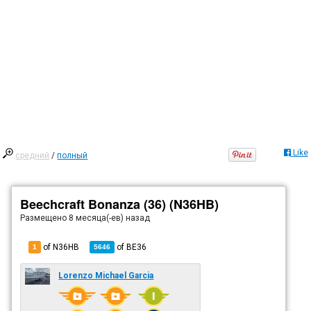
Like
средний
/
полный
Beechcraft Bonanza (36) (N36HB)
Размещено
8 месяца(-ев) назад
of N36HB
of
BE36
1
5646
Lorenzo Michael Garcia