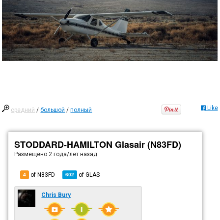
Like
средний
/
большой
/
полный
STODDARD-HAMILTON Glasair (N83FD)
Размещено
2 года/лет назад
of N83FD
of
GLAS
4
602
Chris Bury