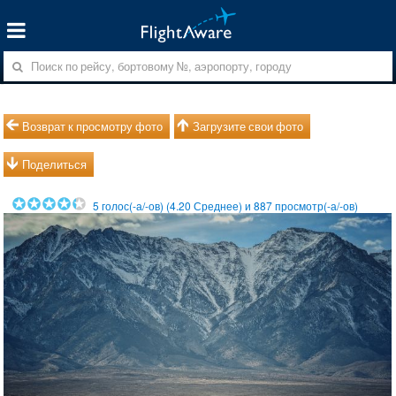
Возврат к просмотру фото
Загрузите свои фото
Поделиться
5
голос(-а/-ов) (
4.20
Среднее) и
887
просмотр(-а/-ов)