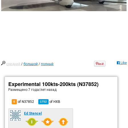
Like
средний
/
большой
/
полный
Experimental 100kts-200kts (N37852)
Размещено
7 года/лет назад
of N37852
of
HXB
6
1752
Ed Stencel