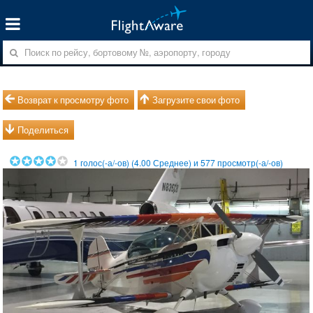
Возврат к просмотру фото
Загрузите свои фото
Поделиться
1
голос(-а/-ов) (
4.00
Среднее) и
577
просмотр(-а/-ов)