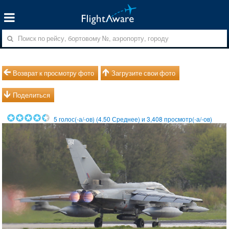
Возврат к просмотру фото
Загрузите свои фото
Поделиться
5
голос(-а/-ов) (
4.50
Среднее) и
3,408
просмотр(-а/-ов)