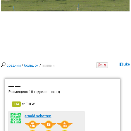
Like
средний
/
большой
/
полный
— —
Размещено
10 года/лет назад
at
EHLW
614
arnold schotten