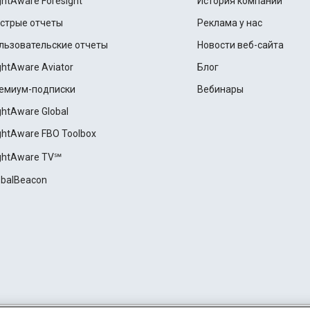
ightAware Foresight
История компании
стрые отчеты
Реклама у нас
льзовательские отчеты
Новости веб-сайта
ightAware Aviator
Блог
емиум-подписки
Вебинары
ightAware Global
ightAware FBO Toolbox
ightAware TV℠
obalBeacon