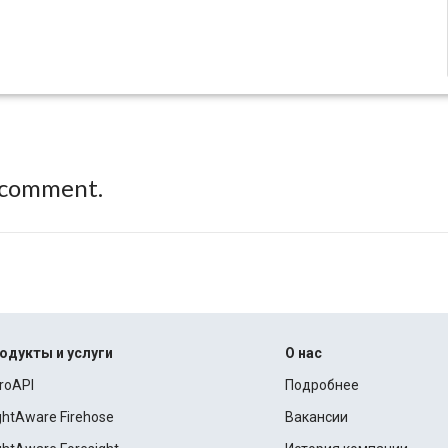
 comment.
одукты и услуги
О нас
roAPI
Подробнее
ightAware Firehose
Вакансии