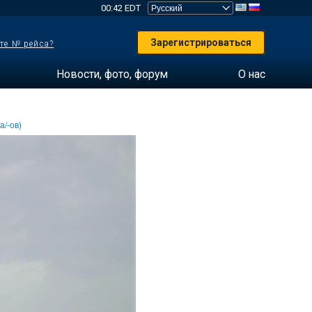
00:42 EDT
Зарегистрироваться
те № рейса?
Новости, фото, форум
О нас
а/-ов)