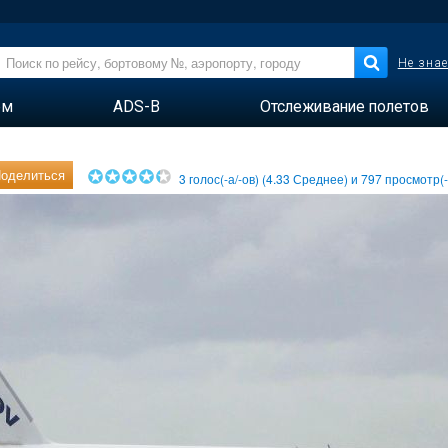
Не знае
ем
ADS-B
Отслеживание полетов
оделиться
3
голос(-а/-ов) (
4.33
Среднее) и
797
просмотр(-