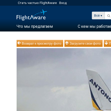
Стать частью FlightAware
Вход
Всё
Что мы предлагаем
С кем мы работа
Возврат к просмотру фото
Загрузите свои фото
П