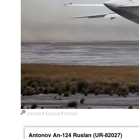
средний
/
большой
/
полный
Antonov An-124 Ruslan (UR-82027)