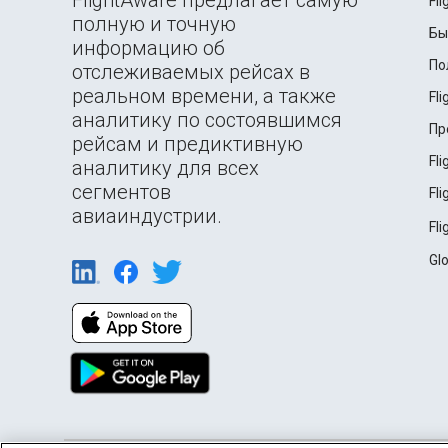
FlightAware предлагает самую
Fl
полную и точную
Бы
информацию об
По
отслеживаемых рейсах в
реальном времени, а также
Fl
аналитику по состоявшимся
Пр
рейсам и предиктивную
Fl
аналитику для всех
сегментов
Fl
авиаиндустрии.
Fl
Gl