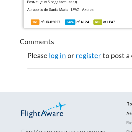
Размещено
5 года/лет назад
Aeroporto de Santa Maria - LPAZ - Azores
of UR-82027
of
A124
at
LPAZ
151
2424
690
Comments
Please
log in
or
register
to post a
Пр
Ae
Fl