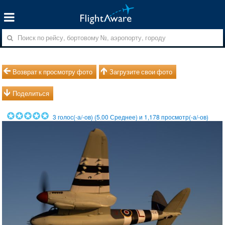
Возврат к просмотру фото
Загрузите свои фото
Поделиться
3
голос(-а/-ов) (
5.00
Среднее) и
1,178
просмотр(-а/-ов)