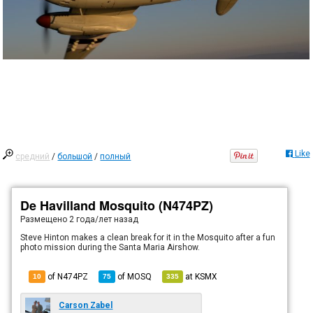
Like
средний
/
большой
/
полный
De Havilland Mosquito (N474PZ)
Размещено
2 года/лет назад
Steve Hinton makes a clean break for it in the Mosquito after a fun
photo mission during the Santa Maria Airshow.
of N474PZ
of
MOSQ
at
KSMX
10
75
335
Carson Zabel