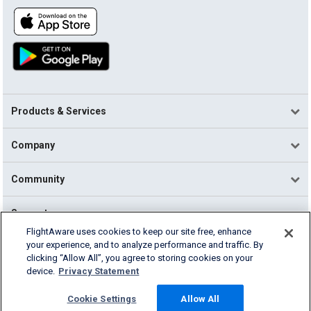
Products & Services
Company
Community
Support
FlightAware uses cookies to keep our site free, enhance
your experience, and to analyze performance and traffic. By
English (USA)
clicking “Allow All”, you agree to storing cookies on your
2026 FlightAware
device.
Privacy Statement
Terms of Use
Privacy
Cookie Settings
Cookie Settings
Allow All