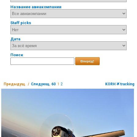
Название авиакомпании
Staff picks
Дата
Поиск
Вперёд!
Предыдущ. /
Следующ. 60
1
2
KORH
tracking