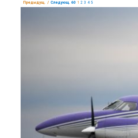
Предыдущ. /
Следующ. 60
1
2
3
4
5