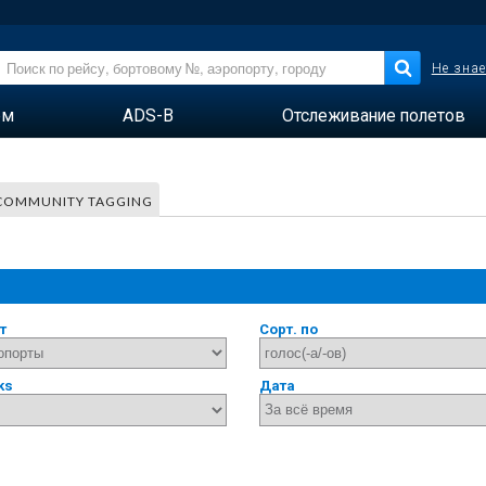
Не знае
ем
ADS-B
Отслеживание полетов
COMMUNITY TAGGING
т
Сорт. по
ks
Дата