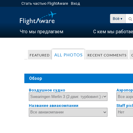
Стать частью FlightAware
Вход
Всё
Что мы предлагаем
С кем мы работа
ALL PHOTOS
FEATURED
RECENT COMMENTS
Обзор
Воздушное судно
Аэропор
Название авиакомпании
Staff pic