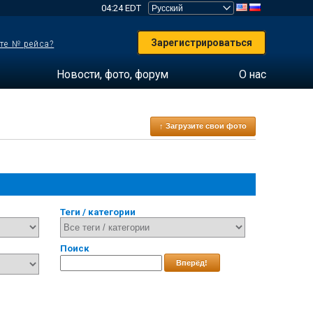
04:24 EDT
Зарегистрироваться
те № рейса?
Новости, фото, форум
О нас
↑ Загрузите свои фото
Теги / категории
Поиск
Вперёд!