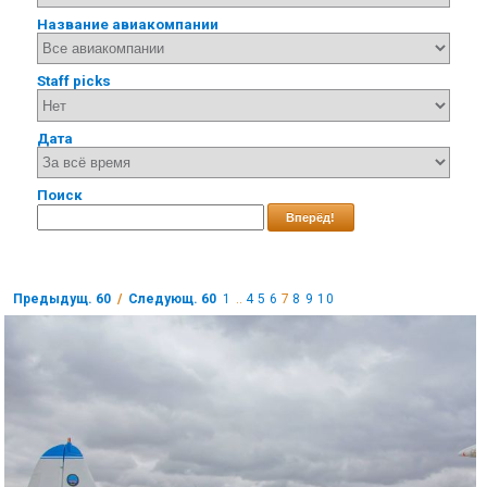
Название авиакомпании
Staff picks
Дата
Поиск
Вперёд!
Предыдущ. 60
/
Следующ. 60
1
..
4
5
6
7
8
9
10