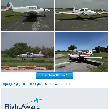
Load More Photos?
Предыдущ. 60
/
Следующ. 60
1
..
4
5
6
7
8
9
10