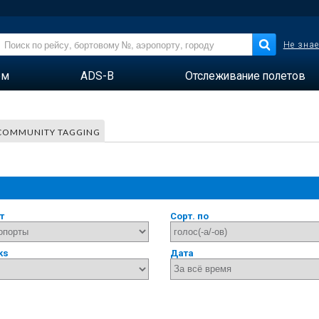
Не знае
ем
ADS-B
Отслеживание полетов
COMMUNITY TAGGING
т
Сорт. по
ks
Дата