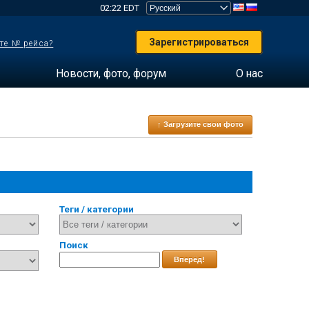
02:22 EDT
Зарегистрироваться
те № рейса?
Новости, фото, форум
О нас
↑ Загрузите свои фото
Теги / категории
Поиск
Вперёд!