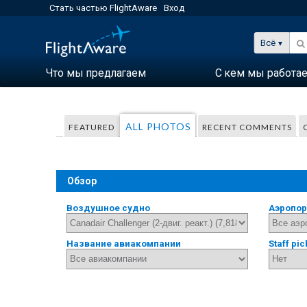
Стать частью FlightAware
Вход
Всё
Что мы предлагаем
С кем мы работа
ALL PHOTOS
FEATURED
RECENT COMMENTS
Обзор
Воздушное судно
Аэропор
Название авиакомпании
Staff pic