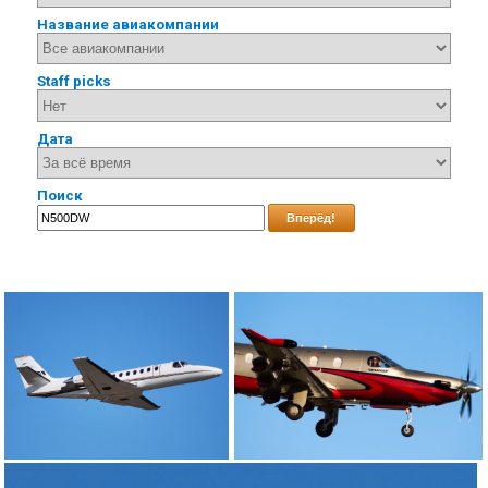
Название авиакомпании
Staff picks
Дата
Поиск
Вперёд!